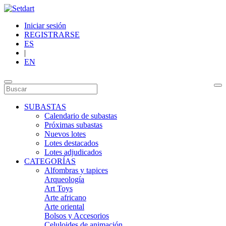
Iniciar sesión
REGISTRARSE
ES
|
EN
SUBASTAS
Calendario de subastas
Próximas subastas
Nuevos lotes
Lotes destacados
Lotes adjudicados
CATEGORÍAS
Alfombras y tapices
Arqueología
Art Toys
Arte africano
Arte oriental
Bolsos y Accesorios
Celuloides de animación