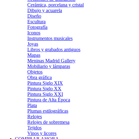
Cerámica, porcelana y cristal
Dibujo y acuarela
Diseño
Escultura
Fotografía
Iconos
Instrumentos musicales
Joyas
Libros y grabados antiguos
Mapas
Meninas Madrid Gallery
Mobiliario y lámparas
Objetos
Obra gráfica
Pintura Siglo XIX
Pintura Siglo XX
Pintura Siglo XXI
Pintura de Alta Época
Plata
Plumas estilográficas
Relojes
Relojes de sobremesa
Tejidos
Vinos y licores
COMPRAR AHORA