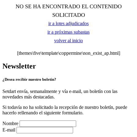
NO SE HA ENCONTRADO EL CONTENIDO
SOLICITADO
ir a lotes adjudicados
ir a próximas subastas
volver al inicio
[themes\five\template\coppermine\non_exist_ap.html]
Newsletter
¿Desea recibir nuestro boletín?
Setdart envía, semanalmente y vía e-mail, un boletín con las
novedades más destacadas.
Si todavía no ha solicitado la recepción de nuestro boletín, puede
hacerlo rellenando el siguiente formulario.
Nombre
E-mail