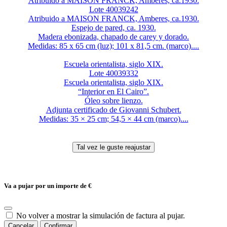
Atribuido a MAISON FRANCK, Amberes, ca.1930.
Lote 40039242
Atribuido a MAISON FRANCK, Amberes, ca.1930.
Espejo de pared, ca. 1930.
Madera ebonizada, chapado de carey y dorado.
Medidas: 85 x 65 cm (luz); 101 x 81,5 cm. (marco)....
Escuela orientalista, siglo XIX.
Lote 40039332
Escuela orientalista, siglo XIX.
“Interior en El Cairo”.
Óleo sobre lienzo.
Adjunta certificado de Giovanni Schubert.
Medidas: 35 × 25 cm; 54,5 × 44 cm (marco)....
Va a pujar por un importe de
€
No volver a mostrar la simulación de factura al pujar.
Cancelar
Confirmar