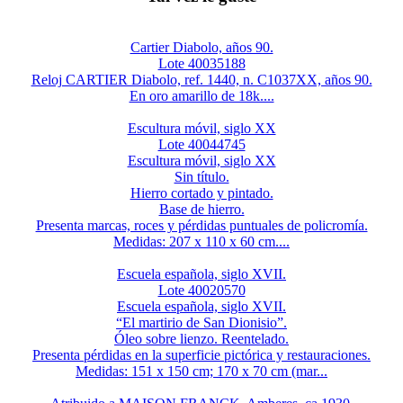
Cartier Diabolo, años 90.
Lote 40035188
Reloj CARTIER Diabolo, ref. 1440, n. C1037XX, años 90.
En oro amarillo de 18k....
Escultura móvil, siglo XX
Lote 40044745
Escultura móvil, siglo XX
Sin título.
Hierro cortado y pintado.
Base de hierro.
Presenta marcas, roces y pérdidas puntuales de policromía.
Medidas: 207 x 110 x 60 cm....
Escuela española, siglo XVII.
Lote 40020570
Escuela española, siglo XVII.
“El martirio de San Dionisio”.
Óleo sobre lienzo. Reentelado.
Presenta pérdidas en la superficie pictórica y restauraciones.
Medidas: 151 x 150 cm; 170 x 70 cm (mar...