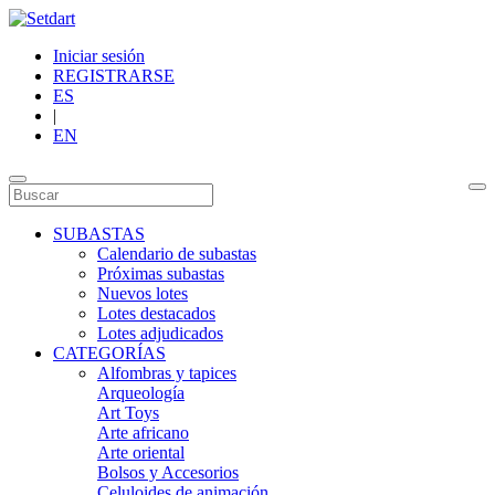
Iniciar sesión
REGISTRARSE
ES
|
EN
SUBASTAS
Calendario de subastas
Próximas subastas
Nuevos lotes
Lotes destacados
Lotes adjudicados
CATEGORÍAS
Alfombras y tapices
Arqueología
Art Toys
Arte africano
Arte oriental
Bolsos y Accesorios
Celuloides de animación