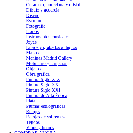
Cerámica, porcelana y cristal
Dibujo y acuarela
Diseño
Escultura
Fotografía
Iconos
Instrumentos musicales
Joyas
Libros y grabados antiguos
Mapas
Meninas Madrid Gallery
Mobiliario y lámparas
Objetos
Obra gráfica
Pintura Siglo XIX
Pintura Siglo XX
Pintura Siglo XXI
Pintura de Alta Época
Plata
Plumas estilográficas
Relojes
Relojes de sobremesa
Tejidos
Vinos y licores
COMPRAR AHORA