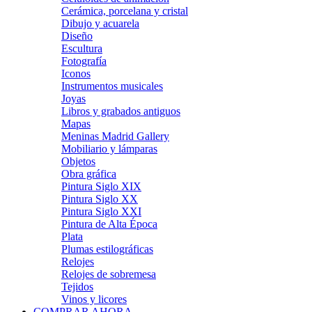
Cerámica, porcelana y cristal
Dibujo y acuarela
Diseño
Escultura
Fotografía
Iconos
Instrumentos musicales
Joyas
Libros y grabados antiguos
Mapas
Meninas Madrid Gallery
Mobiliario y lámparas
Objetos
Obra gráfica
Pintura Siglo XIX
Pintura Siglo XX
Pintura Siglo XXI
Pintura de Alta Época
Plata
Plumas estilográficas
Relojes
Relojes de sobremesa
Tejidos
Vinos y licores
COMPRAR AHORA