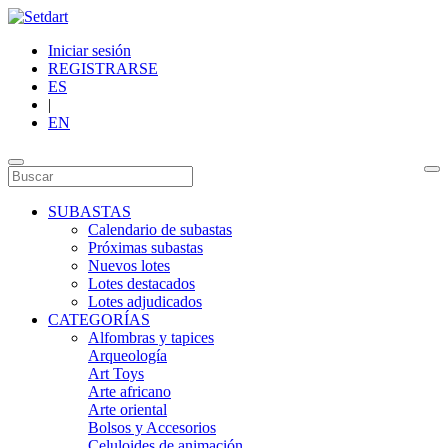
Iniciar sesión
REGISTRARSE
ES
|
EN
SUBASTAS
Calendario de subastas
Próximas subastas
Nuevos lotes
Lotes destacados
Lotes adjudicados
CATEGORÍAS
Alfombras y tapices
Arqueología
Art Toys
Arte africano
Arte oriental
Bolsos y Accesorios
Celuloides de animación