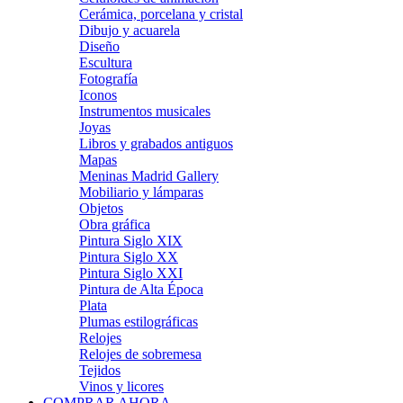
Cerámica, porcelana y cristal
Dibujo y acuarela
Diseño
Escultura
Fotografía
Iconos
Instrumentos musicales
Joyas
Libros y grabados antiguos
Mapas
Meninas Madrid Gallery
Mobiliario y lámparas
Objetos
Obra gráfica
Pintura Siglo XIX
Pintura Siglo XX
Pintura Siglo XXI
Pintura de Alta Época
Plata
Plumas estilográficas
Relojes
Relojes de sobremesa
Tejidos
Vinos y licores
COMPRAR AHORA