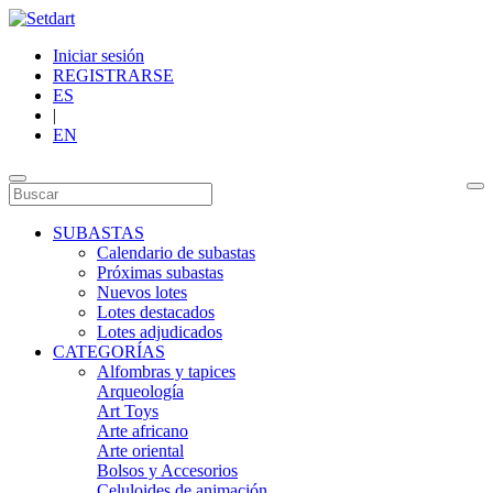
Iniciar sesión
REGISTRARSE
ES
|
EN
SUBASTAS
Calendario de subastas
Próximas subastas
Nuevos lotes
Lotes destacados
Lotes adjudicados
CATEGORÍAS
Alfombras y tapices
Arqueología
Art Toys
Arte africano
Arte oriental
Bolsos y Accesorios
Celuloides de animación