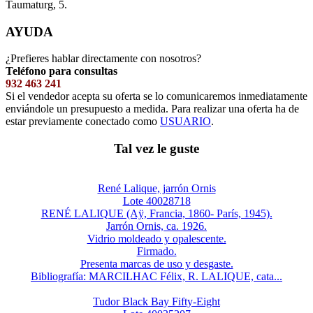
Taumaturg, 5.
AYUDA
¿Prefieres hablar directamente con nosotros?
Teléfono para consultas
932 463 241
Si el vendedor acepta su oferta se lo comunicaremos inmediatamente
enviándole un presupuesto a medida. Para realizar una oferta ha de
estar previamente conectado como
USUARIO
.
Tal vez le guste
René Lalique, jarrón Ornis
Lote 40028718
RENÉ LALIQUE (Aÿ, Francia, 1860- París, 1945).
Jarrón Ornis, ca. 1926.
Vidrio moldeado y opalescente.
Firmado.
Presenta marcas de uso y desgaste.
Bibliografía: MARCILHAC Félix, R. LALIQUE, cata...
Tudor Black Bay Fifty-Eight