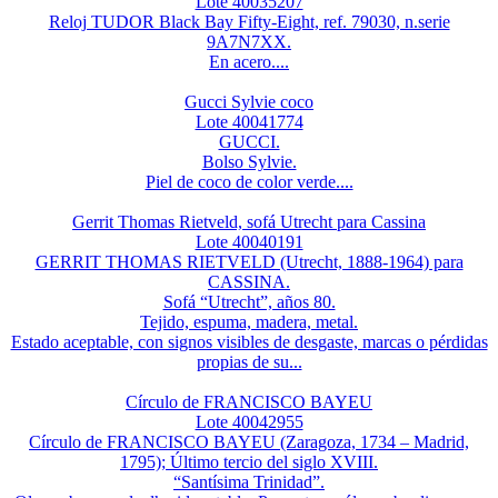
Lote 40035207
Reloj TUDOR Black Bay Fifty-Eight, ref. 79030, n.serie
9A7N7XX.
En acero....
Gucci Sylvie coco
Lote 40041774
GUCCI.
Bolso Sylvie.
Piel de coco de color verde....
Gerrit Thomas Rietveld, sofá Utrecht para Cassina
Lote 40040191
GERRIT THOMAS RIETVELD (Utrecht, 1888-1964) para
CASSINA.
Sofá “Utrecht”, años 80.
Tejido, espuma, madera, metal.
Estado aceptable, con signos visibles de desgaste, marcas o pérdidas
propias de su...
Círculo de FRANCISCO BAYEU
Lote 40042955
Círculo de FRANCISCO BAYEU (Zaragoza, 1734 – Madrid,
1795); Último tercio del siglo XVIII.
“Santísima Trinidad”.