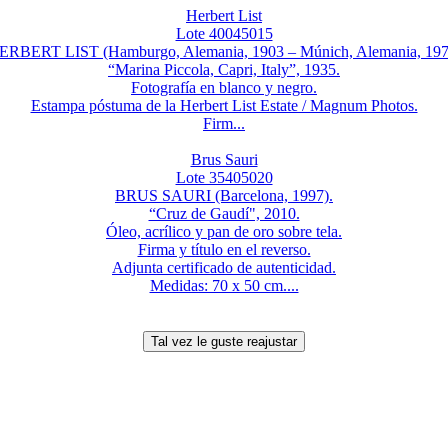
Herbert List
Lote 40045015
ERBERT LIST (Hamburgo, Alemania, 1903 – Múnich, Alemania, 197
“Marina Piccola, Capri, Italy”, 1935.
Fotografía en blanco y negro.
Estampa póstuma de la Herbert List Estate / Magnum Photos.
Firm...
Brus Sauri
Lote 35405020
BRUS SAURI (Barcelona, 1997).
“Cruz de Gaudí", 2010.
Óleo, acrílico y pan de oro sobre tela.
Firma y título en el reverso.
Adjunta certificado de autenticidad.
Medidas: 70 x 50 cm....