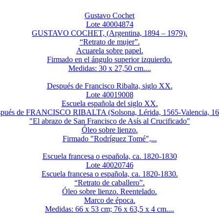
Gustavo Cochet
Lote 40004874
GUSTAVO COCHET, (Argentina, 1894 – 1979).
“Retrato de mujer”.
Acuarela sobre papel.
Firmado en el ángulo superior izquierdo.
Medidas: 30 x 27,50 cm....
Después de Francisco Ribalta, siglo XX.
Lote 40019008
Escuela española del siglo XX.
pués de FRANCISCO RIBALTA (Solsona, Lérida, 1565-Valencia, 16
"El abrazo de San Francisco de Asís al Crucificado"
Óleo sobre lienzo.
Firmado "Rodríguez Tomé",...
Escuela francesa o española, ca. 1820-1830
Lote 40020746
Escuela francesa o española, ca. 1820-1830.
“Retrato de caballero”.
Óleo sobre lienzo. Reentelado.
Marco de época.
Medidas: 66 x 53 cm; 76 x 63,5 x 4 cm....