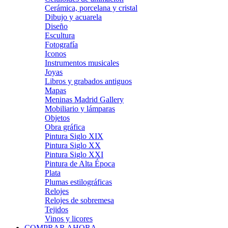
Cerámica, porcelana y cristal
Dibujo y acuarela
Diseño
Escultura
Fotografía
Iconos
Instrumentos musicales
Joyas
Libros y grabados antiguos
Mapas
Meninas Madrid Gallery
Mobiliario y lámparas
Objetos
Obra gráfica
Pintura Siglo XIX
Pintura Siglo XX
Pintura Siglo XXI
Pintura de Alta Época
Plata
Plumas estilográficas
Relojes
Relojes de sobremesa
Tejidos
Vinos y licores
COMPRAR AHORA