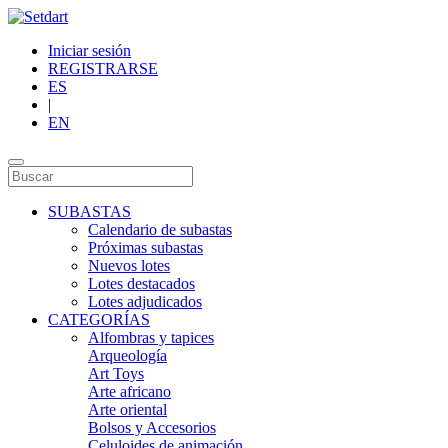
Iniciar sesión
REGISTRARSE
ES
|
EN
SUBASTAS
Calendario de subastas
Próximas subastas
Nuevos lotes
Lotes destacados
Lotes adjudicados
CATEGORÍAS
Alfombras y tapices
Arqueología
Art Toys
Arte africano
Arte oriental
Bolsos y Accesorios
Celuloides de animación