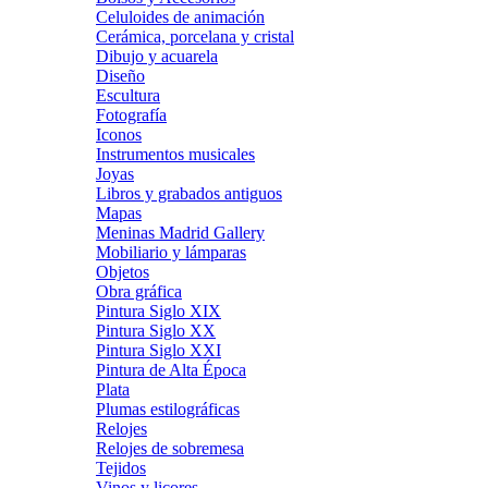
Celuloides de animación
Cerámica, porcelana y cristal
Dibujo y acuarela
Diseño
Escultura
Fotografía
Iconos
Instrumentos musicales
Joyas
Libros y grabados antiguos
Mapas
Meninas Madrid Gallery
Mobiliario y lámparas
Objetos
Obra gráfica
Pintura Siglo XIX
Pintura Siglo XX
Pintura Siglo XXI
Pintura de Alta Época
Plata
Plumas estilográficas
Relojes
Relojes de sobremesa
Tejidos
Vinos y licores