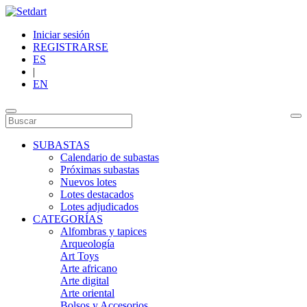
Iniciar sesión
REGISTRARSE
ES
|
EN
SUBASTAS
Calendario de subastas
Próximas subastas
Nuevos lotes
Lotes destacados
Lotes adjudicados
CATEGORÍAS
Alfombras y tapices
Arqueología
Art Toys
Arte africano
Arte digital
Arte oriental
Bolsos y Accesorios