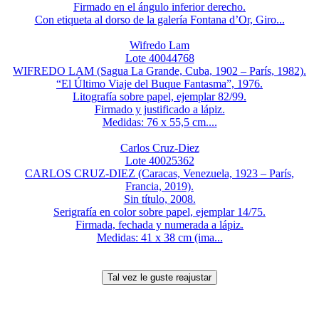
Firmado en el ángulo inferior derecho.
Con etiqueta al dorso de la galería Fontana d’Or, Giro...
Wifredo Lam
Lote 40044768
WIFREDO LAM (Sagua La Grande, Cuba, 1902 – París, 1982).
“El Último Viaje del Buque Fantasma”, 1976.
Litografía sobre papel, ejemplar 82/99.
Firmado y justificado a lápiz.
Medidas: 76 x 55,5 cm....
Carlos Cruz-Diez
Lote 40025362
CARLOS CRUZ-DIEZ (Caracas, Venezuela, 1923 – París,
Francia, 2019).
Sin título, 2008.
Serigrafía en color sobre papel, ejemplar 14/75.
Firmada, fechada y numerada a lápiz.
Medidas: 41 x 38 cm (ima...