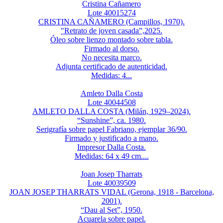
Cristina Cañamero
Lote 40015274
CRISTINA CAÑAMERO (Campillos, 1970).
"Retrato de joven casada”,2025.
Óleo sobre lienzo montado sobre tabla.
Firmado al dorso.
No necesita marco.
Adjunta certificado de autenticidad.
Medidas: 4...
Amleto Dalla Costa
Lote 40044508
AMLETO DALLA COSTA (Milán, 1929–2024).
“Sunshine”, ca. 1980.
Serigrafía sobre papel Fabriano, ejemplar 36/90.
Firmado y justificado a mano.
Impresor Dalla Costa.
Medidas: 64 x 49 cm....
Joan Josep Tharrats
Lote 40039509
JOAN JOSEP THARRATS VIDAL (Gerona, 1918 - Barcelona,
2001).
“Dau al Set”, 1950.
Acuarela sobre papel.