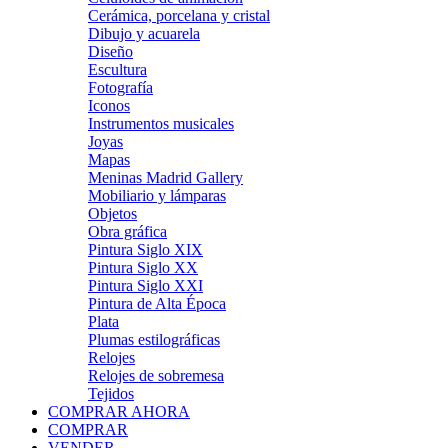
Cerámica, porcelana y cristal
Dibujo y acuarela
Diseño
Escultura
Fotografía
Iconos
Instrumentos musicales
Joyas
Mapas
Meninas Madrid Gallery
Mobiliario y lámparas
Objetos
Obra gráfica
Pintura Siglo XIX
Pintura Siglo XX
Pintura Siglo XXI
Pintura de Alta Época
Plata
Plumas estilográficas
Relojes
Relojes de sobremesa
Tejidos
COMPRAR AHORA
COMPRAR
VENDER