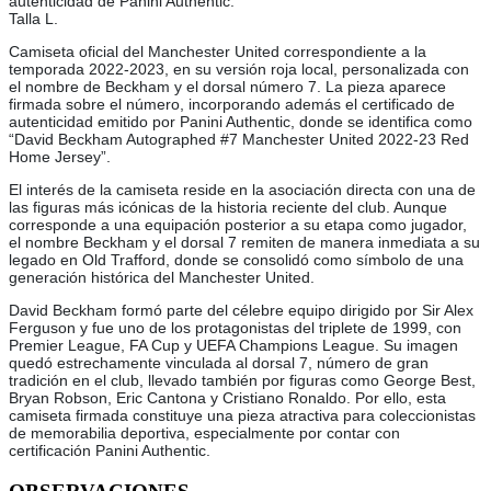
autenticidad de Panini Authentic.
Talla L.
Camiseta oficial del Manchester United correspondiente a la
temporada 2022-2023, en su versión roja local, personalizada con
el nombre de Beckham y el dorsal número 7. La pieza aparece
firmada sobre el número, incorporando además el certificado de
autenticidad emitido por Panini Authentic, donde se identifica como
“David Beckham Autographed #7 Manchester United 2022-23 Red
Home Jersey”.
El interés de la camiseta reside en la asociación directa con una de
las figuras más icónicas de la historia reciente del club. Aunque
corresponde a una equipación posterior a su etapa como jugador,
el nombre Beckham y el dorsal 7 remiten de manera inmediata a su
legado en Old Trafford, donde se consolidó como símbolo de una
generación histórica del Manchester United.
David Beckham formó parte del célebre equipo dirigido por Sir Alex
Ferguson y fue uno de los protagonistas del triplete de 1999, con
Premier League, FA Cup y UEFA Champions League. Su imagen
quedó estrechamente vinculada al dorsal 7, número de gran
tradición en el club, llevado también por figuras como George Best,
Bryan Robson, Eric Cantona y Cristiano Ronaldo. Por ello, esta
camiseta firmada constituye una pieza atractiva para coleccionistas
de memorabilia deportiva, especialmente por contar con
certificación Panini Authentic.