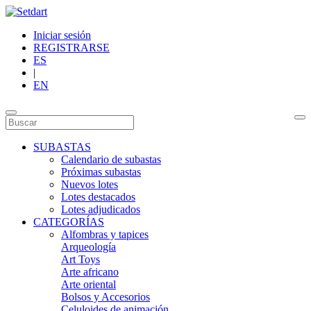
Iniciar sesión
REGISTRARSE
ES
|
EN
SUBASTAS
Calendario de subastas
Próximas subastas
Nuevos lotes
Lotes destacados
Lotes adjudicados
CATEGORÍAS
Alfombras y tapices
Arqueología
Art Toys
Arte africano
Arte oriental
Bolsos y Accesorios
Celuloides de animación