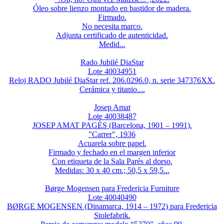
Óleo sobre lienzo montado en bastidor de madera.
Firmado.
No necesita marco.
Adjunta certificado de autenticidad.
Medid...
Rado Jubilé DiaStar
Lote 40034951
Reloj RADO Jubilé DiaStar ref. 206.0296.0, n. serie 347376XX.
Cerámica y titanio....
Josep Amat
Lote 40038487
JOSEP AMAT PAGÈS (Barcelona, 1901 – 1991).
"Carrer", 1936
Acuarela sobre papel.
Firmado y fechado en el margen inferior
Con etiqueta de la Sala Parés al dorso.
Medidas: 30 x 40 cm.; 50,5 x 59,5...
Børge Mogensen para Fredericia Furniture
Lote 40040490
BØRGE MOGENSEN (Dinamarca, 1914 – 1972) para Fredericia
Stolefabrik.