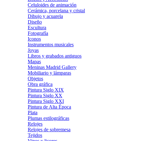
Celuloides de animación
Cerámica, porcelana y cristal
Dibujo y acuarela
Diseño
Escultura
Fotografía
Iconos
Instrumentos musicales
Joyas
Libros y grabados antiguos
Mapas
Meninas Madrid Gallery
Mobiliario y lámparas
Objetos
Obra gráfica
Pintura Siglo XIX
Pintura Siglo XX
Pintura Siglo XXI
Pintura de Alta Época
Plata
Plumas estilográficas
Relojes
Relojes de sobremesa
Tejidos
Vinos y licores