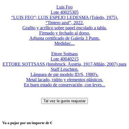
Luis Feo
Lote 40025305
“LUIS FEO”; LUIS ESPEJO LEDESMA (Toledo, 1975).
“Tintero azul”, 2022.
Grafito y acrílico sobre papel encolado a tabla.
Firmado y fechado al dorso.
Adjunta certificado de Galería 3 Punts.
Medidas:...
Ettore Sottsass
Lote 40040215
ETTORE SOTTSASS (Innsbruck, Austria, 1917-Milán, 2007) para
Staff Leuchten.
Lámpara de pie modelo ID/S, 1980's.
Metal lacado, vidrio y elementos plásticos.
En buen estado de conservación, con leves...
Va a pujar por un importe de
€