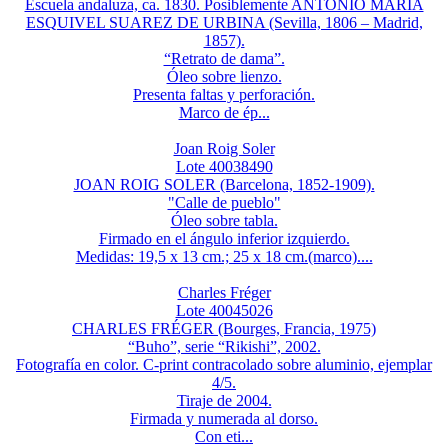
Escuela andaluza, ca. 1830. Posiblemente ANTONIO MARÍA
ESQUIVEL SUAREZ DE URBINA (Sevilla, 1806 – Madrid,
1857).
“Retrato de dama”.
Óleo sobre lienzo.
Presenta faltas y perforación.
Marco de ép...
Joan Roig Soler
Lote 40038490
JOAN ROIG SOLER (Barcelona, 1852-1909).
"Calle de pueblo"
Óleo sobre tabla.
Firmado en el ángulo inferior izquierdo.
Medidas: 19,5 x 13 cm.; 25 x 18 cm.(marco)....
Charles Fréger
Lote 40045026
CHARLES FRÉGER (Bourges, Francia, 1975)
“Buho”, serie “Rikishi”, 2002.
Fotografía en color. C-print contracolado sobre aluminio, ejemplar
4/5.
Tiraje de 2004.
Firmada y numerada al dorso.
Con eti...