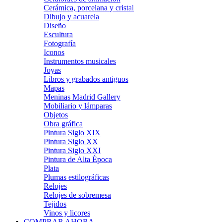
Cerámica, porcelana y cristal
Dibujo y acuarela
Diseño
Escultura
Fotografía
Iconos
Instrumentos musicales
Joyas
Libros y grabados antiguos
Mapas
Meninas Madrid Gallery
Mobiliario y lámparas
Objetos
Obra gráfica
Pintura Siglo XIX
Pintura Siglo XX
Pintura Siglo XXI
Pintura de Alta Época
Plata
Plumas estilográficas
Relojes
Relojes de sobremesa
Tejidos
Vinos y licores
COMPRAR AHORA