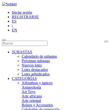
Iniciar sesión
REGISTRARSE
ES
|
EN
SUBASTAS
Calendario de subastas
Próximas subastas
Nuevos lotes
Lotes destacados
Lotes adjudicados
CATEGORÍAS
Alfombras y tapices
Arqueología
Art Toys
Arte africano
Arte oriental
Bolsos y Accesorios
Celuloides de animación