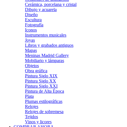
Cerámica, porcelana y cristal
Dibujo y acuarela
Diseño
Escultura
Fotografía
Iconos
Instrumentos musicales
Joyas
Libros y grabados antiguos
Mapas
Meninas Madrid Gallery
Mobiliario y lámparas
Objetos
Obra gráfica
Pintura Siglo XIX
Pintura Siglo XX
Pintura Siglo XXI
Pintura de Alta Época
Plata
Plumas estilográficas
Relojes
Relojes de sobremesa
Tejidos
Vinos y licores
COMPRAR AHORA