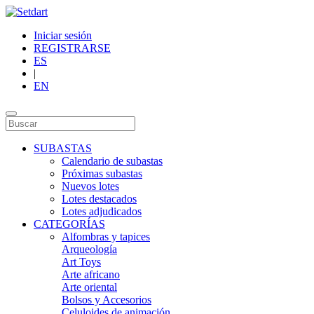
Iniciar sesión
REGISTRARSE
ES
|
EN
SUBASTAS
Calendario de subastas
Próximas subastas
Nuevos lotes
Lotes destacados
Lotes adjudicados
CATEGORÍAS
Alfombras y tapices
Arqueología
Art Toys
Arte africano
Arte oriental
Bolsos y Accesorios
Celuloides de animación