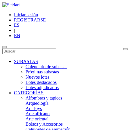
Iniciar sesión
REGISTRARSE
ES
|
EN
SUBASTAS
Calendario de subastas
Próximas subastas
Nuevos lotes
Lotes destacados
Lotes adjudicados
CATEGORÍAS
Alfombras y tapices
Arqueología
Art Toys
Arte africano
Arte oriental
Bolsos y Accesorios
Celuloides de animación