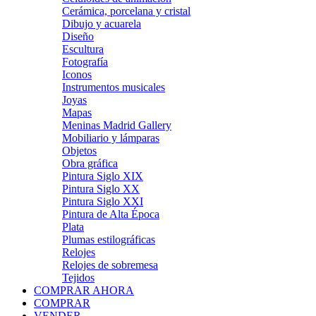
Cerámica, porcelana y cristal
Dibujo y acuarela
Diseño
Escultura
Fotografía
Iconos
Instrumentos musicales
Joyas
Mapas
Meninas Madrid Gallery
Mobiliario y lámparas
Objetos
Obra gráfica
Pintura Siglo XIX
Pintura Siglo XX
Pintura Siglo XXI
Pintura de Alta Época
Plata
Plumas estilográficas
Relojes
Relojes de sobremesa
Tejidos
COMPRAR AHORA
COMPRAR
VENDER