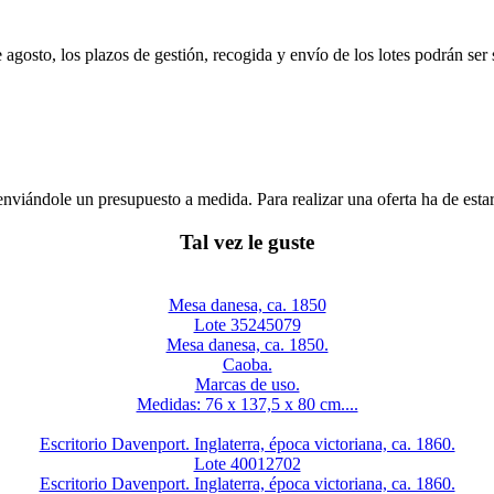
e agosto, los plazos de gestión, recogida y envío de los lotes podrán ser
enviándole un presupuesto a medida. Para realizar una oferta ha de es
Tal vez le guste
Mesa danesa, ca. 1850
Lote 35245079
Mesa danesa, ca. 1850.
Caoba.
Marcas de uso.
Medidas: 76 x 137,5 x 80 cm....
Escritorio Davenport. Inglaterra, época victoriana, ca. 1860.
Lote 40012702
Escritorio Davenport. Inglaterra, época victoriana, ca. 1860.