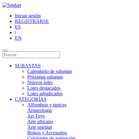
Iniciar sesión
REGISTRARSE
ES
|
EN
SUBASTAS
Calendario de subastas
Próximas subastas
Nuevos lotes
Lotes destacados
Lotes adjudicados
CATEGORÍAS
Alfombras y tapices
Arqueología
Art Toys
Arte africano
Arte oriental
Bolsos y Accesorios
Celuloides de animación