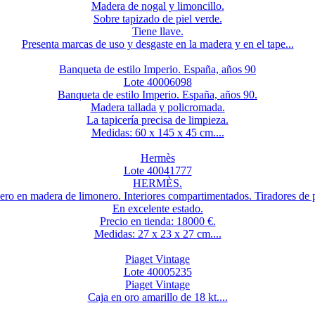
Madera de nogal y limoncillo.
Sobre tapizado de piel verde.
Tiene llave.
Presenta marcas de uso y desgaste en la madera y en el tape...
Banqueta de estilo Imperio. España, años 90
Lote 40006098
Banqueta de estilo Imperio. España, años 90.
Madera tallada y policromada.
La tapicería precisa de limpieza.
Medidas: 60 x 145 x 45 cm....
Hermès
Lote 40041777
HERMÈS.
ero en madera de limonero. Interiores compartimentados. Tiradores de p
En excelente estado.
Precio en tienda: 18000 €.
Medidas: 27 x 23 x 27 cm....
Piaget Vintage
Lote 40005235
Piaget Vintage
Caja en oro amarillo de 18 kt....