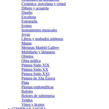
Cerámica, porcelana y cristal
Dibujo y acuarela
Diseño
Escultura
Fotografía
Iconos
Instrumentos musicales
Joyas
Libros y grabados antiguos
Mapas
Meninas Madrid Gallery
Mobiliario y lámparas
Objetos
Obra gráfica
Pintura Siglo XIX
Pintura Siglo XX
Pintura Siglo XXI
Pintura de Alta Época
Plata
Plumas estilográficas
Relojes
Relojes de sobremesa
Tejidos
Vinos y licores
COMPRAR AHORA