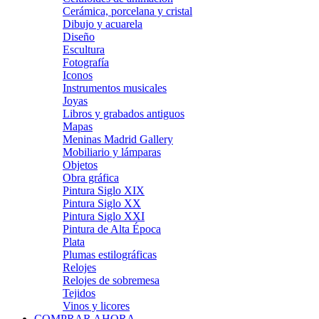
Cerámica, porcelana y cristal
Dibujo y acuarela
Diseño
Escultura
Fotografía
Iconos
Instrumentos musicales
Joyas
Libros y grabados antiguos
Mapas
Meninas Madrid Gallery
Mobiliario y lámparas
Objetos
Obra gráfica
Pintura Siglo XIX
Pintura Siglo XX
Pintura Siglo XXI
Pintura de Alta Época
Plata
Plumas estilográficas
Relojes
Relojes de sobremesa
Tejidos
Vinos y licores
COMPRAR AHORA