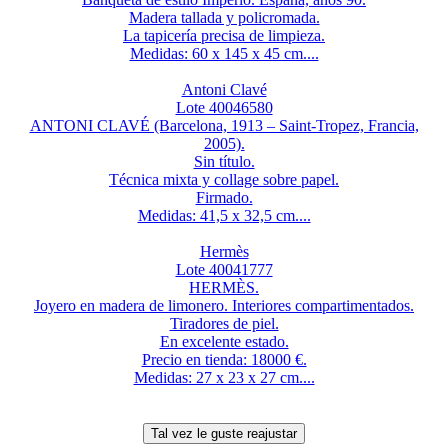
Madera tallada y policromada.
La tapicería precisa de limpieza.
Medidas: 60 x 145 x 45 cm....
Antoni Clavé
Lote 40046580
ANTONI CLAVÉ (Barcelona, 1913 – Saint-Tropez, Francia,
2005).
Sin título.
Técnica mixta y collage sobre papel.
Firmado.
Medidas: 41,5 x 32,5 cm....
Hermès
Lote 40041777
HERMÈS.
Joyero en madera de limonero. Interiores compartimentados.
Tiradores de piel.
En excelente estado.
Precio en tienda: 18000 €.
Medidas: 27 x 23 x 27 cm....