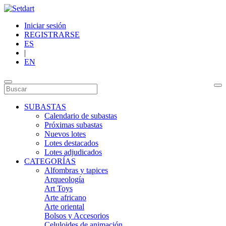
Iniciar sesión
REGISTRARSE
ES
|
EN
SUBASTAS
Calendario de subastas
Próximas subastas
Nuevos lotes
Lotes destacados
Lotes adjudicados
CATEGORÍAS
Alfombras y tapices
Arqueología
Art Toys
Arte africano
Arte oriental
Bolsos y Accesorios
Celuloides de animación