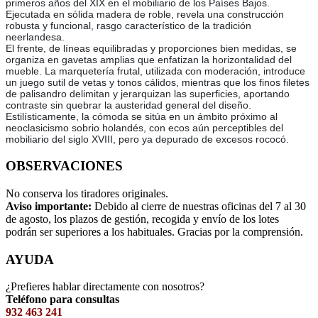
primeros años del XIX en el mobiliario de los Países Bajos.
Ejecutada en sólida madera de roble, revela una construcción
robusta y funcional, rasgo característico de la tradición
neerlandesa.
El frente, de líneas equilibradas y proporciones bien medidas, se
organiza en gavetas amplias que enfatizan la horizontalidad del
mueble. La marquetería frutal, utilizada con moderación, introduce
un juego sutil de vetas y tonos cálidos, mientras que los finos filetes
de palisandro delimitan y jerarquizan las superficies, aportando
contraste sin quebrar la austeridad general del diseño.
Estilísticamente, la cómoda se sitúa en un ámbito próximo al
neoclasicismo sobrio holandés, con ecos aún perceptibles del
mobiliario del siglo XVIII, pero ya depurado de excesos rococó.
OBSERVACIONES
No conserva los tiradores originales.
Aviso importante:
Debido al cierre de nuestras oficinas del 7 al 30
de agosto, los plazos de gestión, recogida y envío de los lotes
podrán ser superiores a los habituales. Gracias por la comprensión.
AYUDA
¿Prefieres hablar directamente con nosotros?
Teléfono para consultas
932 463 241