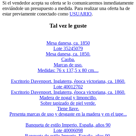
Si el vendedor acepta su oferta se lo comunicaremos inmediatamente
enviándole un presupuesto a medida. Para realizar una oferta ha de
estar previamente conectado como
USUARIO
.
Tal vez le guste
Mesa danesa, ca. 1850
Lote 35245079
Mesa danesa, ca. 1850.
Caoba.
Marcas de uso.
Medidas: 76 x 137,5 x 80 cm....
Escritorio Davenport. Inglaterra, época victoriana, ca. 1860.
Lote 40012702
Escritorio Davenport. Inglaterra, época victoriana, ca. 1860.
Madera de nogal y limoncillo.
Sobre tapizado de piel verde.
Tiene llave.
Presenta marcas de uso y desgaste en la madera y en el tape...
Banqueta de estilo Imperio. España, años 90
Lote 40006098
Banqueta de estilo Imperio. España, años 90.