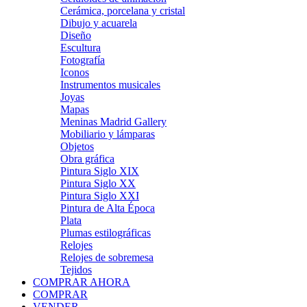
Cerámica, porcelana y cristal
Dibujo y acuarela
Diseño
Escultura
Fotografía
Iconos
Instrumentos musicales
Joyas
Mapas
Meninas Madrid Gallery
Mobiliario y lámparas
Objetos
Obra gráfica
Pintura Siglo XIX
Pintura Siglo XX
Pintura Siglo XXI
Pintura de Alta Época
Plata
Plumas estilográficas
Relojes
Relojes de sobremesa
Tejidos
COMPRAR AHORA
COMPRAR
VENDER