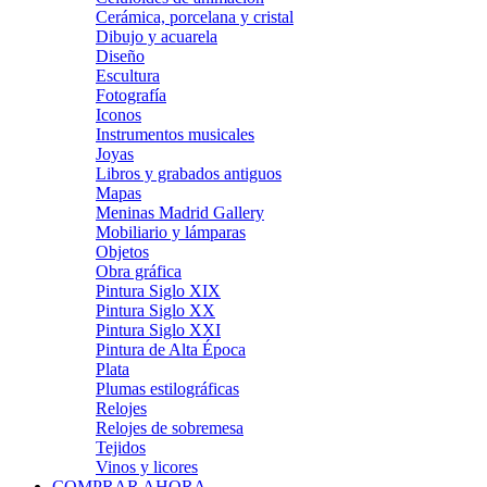
Cerámica, porcelana y cristal
Dibujo y acuarela
Diseño
Escultura
Fotografía
Iconos
Instrumentos musicales
Joyas
Libros y grabados antiguos
Mapas
Meninas Madrid Gallery
Mobiliario y lámparas
Objetos
Obra gráfica
Pintura Siglo XIX
Pintura Siglo XX
Pintura Siglo XXI
Pintura de Alta Época
Plata
Plumas estilográficas
Relojes
Relojes de sobremesa
Tejidos
Vinos y licores
COMPRAR AHORA