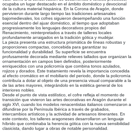
ocupaba un lugar destacado en el ámbito doméstico y devocional
de la cultura material hispánica. En la Corona de Aragón, donde
pervivieron durante largo tiempo las tradiciones artesanales
bajomedievales, los cofres siguieron desempeñando una función
esencial dentro del ajuar doméstico, al tiempo que adoptaban
progresivamente los lenguajes decorativos propios del
Renacimiento, reinterpretados a través de talleres locales
profundamente arraigados en la tradición gótica y mudéjar.
La pieza presenta una estructura prismática de líneas robustas y
proporciones compactas, concebida para garantizar su
funcionalidad y durabilidad. Su superficie se encuentra
profusamente decorada mediante relieves tallados que organizan la
ornamentación en campos bien definidos, posteriormente
enriquecidos con una policromía que combina tonos azulados,
rojizos y dorados. Este tratamiento revela la importancia concedida
al efecto cromático en el mobiliario del periodo, donde la policromía
contribuía a dotar al objeto de una presencia visual comparable a la
de las artes mayores, integrándolo en la estética general de los
interiores nobles.
Desde el punto de vista estilístico, el cofre refleja el momento de
transición que vivieron las artes decorativas en Aragón durante el
siglo XVI, cuando los modelos renacentistas italianos comenzaron a
difundirse por la Península Ibérica a través de grabados,
intercambios artísticos y la actividad de artesanos itinerantes. En
este contexto, los talleres aragoneses desarrollaron un lenguaje
híbrido que combinaba la herencia gótica con la nueva sensibilidad
clasicista, dando lugar a obras de notable personalidad.