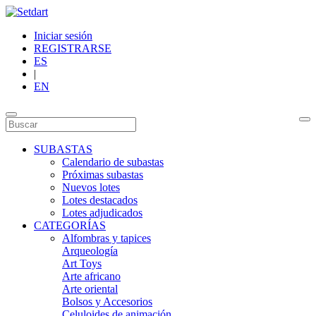
Iniciar sesión
REGISTRARSE
ES
|
EN
SUBASTAS
Calendario de subastas
Próximas subastas
Nuevos lotes
Lotes destacados
Lotes adjudicados
CATEGORÍAS
Alfombras y tapices
Arqueología
Art Toys
Arte africano
Arte oriental
Bolsos y Accesorios
Celuloides de animación