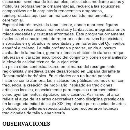
disposición simétrica de los paneles, articulados mediante aspas y
molduras profusamente ornamentadas, recuerda las soluciones
compositivas de la carpintería renacentista aragonesa,
reinterpretadas aquí con un marcado sentido monumental y
ceremonial.
Especial interés reviste la tapa interior, donde aparecen figuras
híbridas de resonancias manieristas y fantásticas, integradas entre
roleos vegetales y criaturas afrontadas. Este programa ornamental
evidencia el conocimiento de repertorios decorativos historicistas
inspirados en grabados renacentistas y en las artes del Quinientos
español e italiano. La talla profunda y precisa, unida al oscuro
acabado de la madera, genera intensos efectos de claroscuro que
refuerzan el carácter escultórico del conjunto y ponen de manifiesto
la elevada calidad técnica de la ejecución.
La pieza debe contextualizarse en el marco del resurgimiento
regionalista y medievalizante desarrollado en España durante la
Restauración borbónica. En ciudades con un fuerte pasado
histórico como Zamora, las instituciones públicas promovieron con
frecuencia la creación de mobiliario inspirado en tradiciones
artísticas locales, especialmente para espacios representativos
como ayuntamientos, diputaciones o casinos. Asimismo, el arca
refleja el auge de las artes decorativas como disciplina prestigiosa
en la segunda mitad del siglo XIX, impulsado por escuelas de artes
y oficios y por talleres especializados que recuperaron técnicas
tradicionales de talla y ebanistería.
OBSERVACIONES