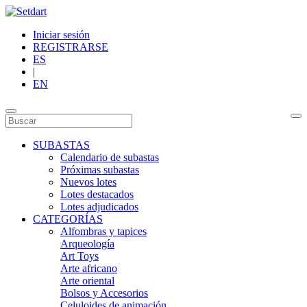
Iniciar sesión
REGISTRARSE
ES
|
EN
SUBASTAS
Calendario de subastas
Próximas subastas
Nuevos lotes
Lotes destacados
Lotes adjudicados
CATEGORÍAS
Alfombras y tapices
Arqueología
Art Toys
Arte africano
Arte oriental
Bolsos y Accesorios
Celuloides de animación