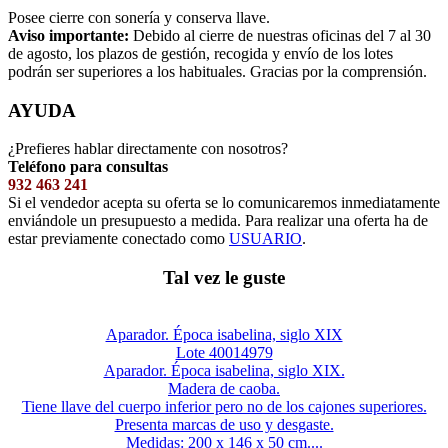
Posee cierre con sonería y conserva llave.
Aviso importante:
Debido al cierre de nuestras oficinas del 7 al 30
de agosto, los plazos de gestión, recogida y envío de los lotes
podrán ser superiores a los habituales. Gracias por la comprensión.
AYUDA
¿Prefieres hablar directamente con nosotros?
Teléfono para consultas
932 463 241
Si el vendedor acepta su oferta se lo comunicaremos inmediatamente
enviándole un presupuesto a medida. Para realizar una oferta ha de
estar previamente conectado como
USUARIO
.
Tal vez le guste
Aparador. Época isabelina, siglo XIX
Lote 40014979
Aparador. Época isabelina, siglo XIX.
Madera de caoba.
Tiene llave del cuerpo inferior pero no de los cajones superiores.
Presenta marcas de uso y desgaste.
Medidas: 200 x 146 x 50 cm....