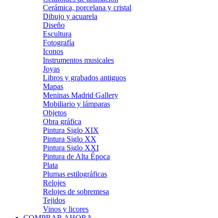
Cerámica, porcelana y cristal
Dibujo y acuarela
Diseño
Escultura
Fotografía
Iconos
Instrumentos musicales
Joyas
Libros y grabados antiguos
Mapas
Meninas Madrid Gallery
Mobiliario y lámparas
Objetos
Obra gráfica
Pintura Siglo XIX
Pintura Siglo XX
Pintura Siglo XXI
Pintura de Alta Época
Plata
Plumas estilográficas
Relojes
Relojes de sobremesa
Tejidos
Vinos y licores
COMPRAR AHORA