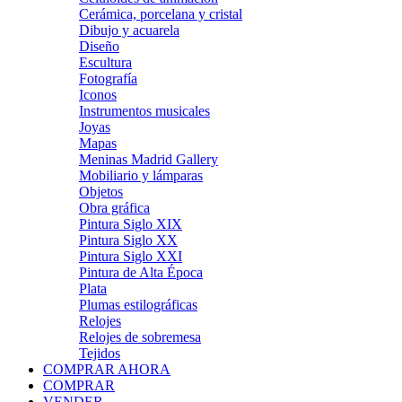
Cerámica, porcelana y cristal
Dibujo y acuarela
Diseño
Escultura
Fotografía
Iconos
Instrumentos musicales
Joyas
Mapas
Meninas Madrid Gallery
Mobiliario y lámparas
Objetos
Obra gráfica
Pintura Siglo XIX
Pintura Siglo XX
Pintura Siglo XXI
Pintura de Alta Época
Plata
Plumas estilográficas
Relojes
Relojes de sobremesa
Tejidos
COMPRAR AHORA
COMPRAR
VENDER