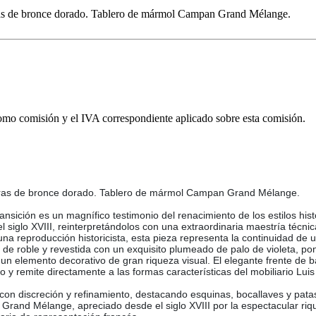
uras de bronce dorado. Tablero de mármol Campan Grand Mélange.
omo comisión y el IVA correspondiente aplicado sobre esta comisión.
turas de bronce dorado. Tablero de mármol Campan Grand Mélange.
nsición es un magnífico testimonio del renacimiento de los estilos hist
l siglo XVIII, reinterpretándolos con una extraordinaria maestría técn
e una reproducción historicista, esta pieza representa la continuidad d
 de roble y revestida con un exquisito plumeado de palo de violeta, po
 un elemento decorativo de gran riqueza visual. El elegante frente de 
to y remite directamente a las formas características del mobiliario 
con discreción y refinamiento, destacando esquinas, bocallaves y pat
rand Mélange, apreciado desde el siglo XVIII por la espectacular riqu