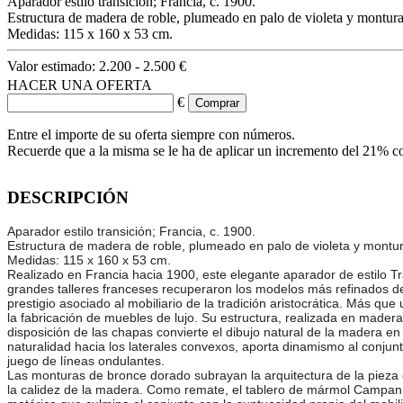
Aparador estilo transición; Francia, c. 1900.
Estructura de madera de roble, plumeado en palo de violeta y mont
Medidas: 115 x 160 x 53 cm.
Valor estimado:
2.200 - 2.500 €
HACER UNA OFERTA
€
Entre el importe de su oferta siempre con números.
Recuerde que a la misma se le ha de aplicar un incremento del 21% c
DESCRIPCIÓN
Aparador estilo transición; Francia, c. 1900.
Estructura de madera de roble, plumeado en palo de violeta y mon
Medidas: 115 x 160 x 53 cm.
Realizado en Francia hacia 1900, este elegante aparador de estilo Tra
grandes talleres franceses recuperaron los modelos más refinados de
prestigio asociado al mobiliario de la tradición aristocrática. Más qu
la fabricación de muebles de lujo. Su estructura, realizada en madera
disposición de las chapas convierte el dibujo natural de la madera en
naturalidad hacia los laterales convexos, aporta dinamismo al conjun
juego de líneas ondulantes.
Las monturas de bronce dorado subrayan la arquitectura de la pieza 
la calidez de la madera. Como remate, el tablero de mármol Campan G