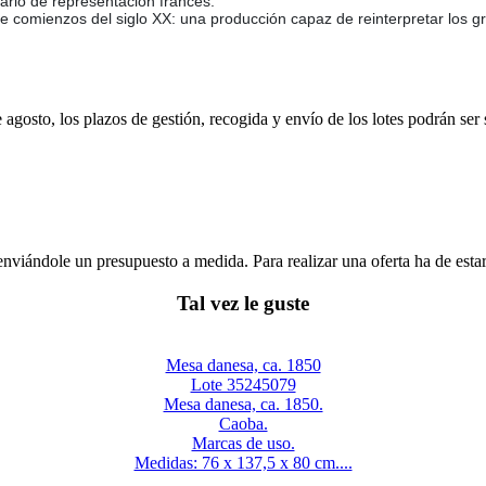
iario de representación francés.
 de comienzos del siglo XX: una producción capaz de reinterpretar los 
e agosto, los plazos de gestión, recogida y envío de los lotes podrán ser
enviándole un presupuesto a medida. Para realizar una oferta ha de es
Tal vez le guste
Mesa danesa, ca. 1850
Lote 35245079
Mesa danesa, ca. 1850.
Caoba.
Marcas de uso.
Medidas: 76 x 137,5 x 80 cm....