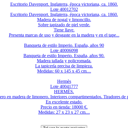
Escritorio Davenport. Inglaterra, época victoriana, ca. 1860.
Lote 40012702
Escritorio Davenport. Inglaterra, época victoriana, ca. 1860.
Madera de nogal y limoncillo.
Sobre tapizado de piel verde.
Tiene llave.
Presenta marcas de uso y desgaste en la madera y en el tape...
Banqueta de estilo Imperio. España, años 90
Lote 40006098
Banqueta de estilo Imperio. España, años 90.
Madera tallada y policromada.
La tapicería precisa de limpieza.
Medidas: 60 x 145 x 45 cm....
Hermès
Lote 40041777
HERMÈS.
ero en madera de limonero. Interiores compartimentados. Tiradores de p
En excelente estado.
Precio en tienda: 18000 €.
Medidas: 27 x 23 x 27 cm....