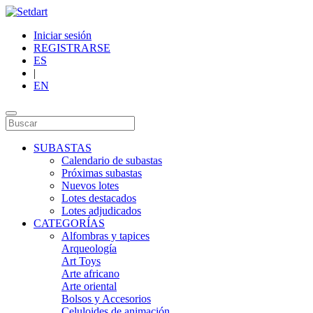
Iniciar sesión
REGISTRARSE
ES
|
EN
SUBASTAS
Calendario de subastas
Próximas subastas
Nuevos lotes
Lotes destacados
Lotes adjudicados
CATEGORÍAS
Alfombras y tapices
Arqueología
Art Toys
Arte africano
Arte oriental
Bolsos y Accesorios
Celuloides de animación