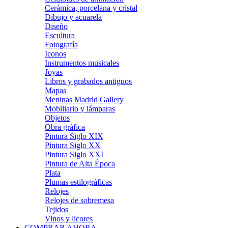
Cerámica, porcelana y cristal
Dibujo y acuarela
Diseño
Escultura
Fotografía
Iconos
Instrumentos musicales
Joyas
Libros y grabados antiguos
Mapas
Meninas Madrid Gallery
Mobiliario y lámparas
Objetos
Obra gráfica
Pintura Siglo XIX
Pintura Siglo XX
Pintura Siglo XXI
Pintura de Alta Época
Plata
Plumas estilográficas
Relojes
Relojes de sobremesa
Tejidos
Vinos y licores
COMPRAR AHORA