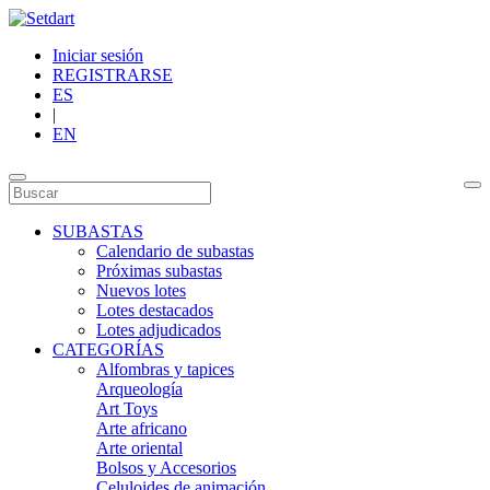
Iniciar sesión
REGISTRARSE
ES
|
EN
SUBASTAS
Calendario de subastas
Próximas subastas
Nuevos lotes
Lotes destacados
Lotes adjudicados
CATEGORÍAS
Alfombras y tapices
Arqueología
Art Toys
Arte africano
Arte oriental
Bolsos y Accesorios
Celuloides de animación