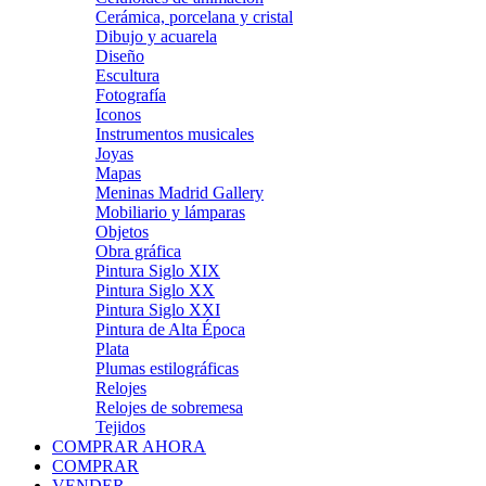
Cerámica, porcelana y cristal
Dibujo y acuarela
Diseño
Escultura
Fotografía
Iconos
Instrumentos musicales
Joyas
Mapas
Meninas Madrid Gallery
Mobiliario y lámparas
Objetos
Obra gráfica
Pintura Siglo XIX
Pintura Siglo XX
Pintura Siglo XXI
Pintura de Alta Época
Plata
Plumas estilográficas
Relojes
Relojes de sobremesa
Tejidos
COMPRAR AHORA
COMPRAR
VENDER