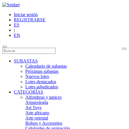
Iniciar sesión
REGISTRARSE
ES
|
EN
SUBASTAS
Calendario de subastas
Próximas subastas
Nuevos lotes
Lotes destacados
Lotes adjudicados
CATEGORÍAS
Alfombras y tapices
Arqueología
Art Toys
Arte africano
Arte oriental
Bolsos y Accesorios
Celuloides de animación