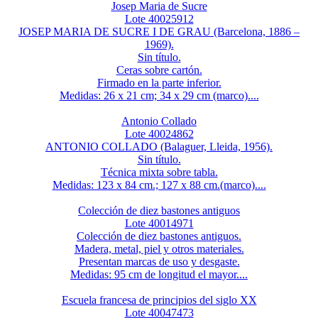
Josep Maria de Sucre
Lote 40025912
JOSEP MARIA DE SUCRE I DE GRAU (Barcelona, 1886 –
1969).
Sin título.
Ceras sobre cartón.
Firmado en la parte inferior.
Medidas: 26 x 21 cm; 34 x 29 cm (marco)....
Antonio Collado
Lote 40024862
ANTONIO COLLADO (Balaguer, Lleida, 1956).
Sin título.
Técnica mixta sobre tabla.
Medidas: 123 x 84 cm.; 127 x 88 cm.(marco)....
Colección de diez bastones antiguos
Lote 40014971
Colección de diez bastones antiguos.
Madera, metal, piel y otros materiales.
Presentan marcas de uso y desgaste.
Medidas: 95 cm de longitud el mayor....
Escuela francesa de principios del siglo XX
Lote 40047473