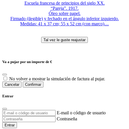
Escuela francesa de principios del siglo XX.
“Pareja”. 1917.
Óleo sobre papel.
Firmado (ilegible) y fechado en el ángulo inferior izquierdo.
Medidas: 41 x 37 cm; 55 x 52 cm (con marco)....
Va a pujar por un importe de
€
No volver a mostrar la simulación de factura al pujar.
Cancelar
Confirmar
Entrar
E-mail o código de usuario
Contraseña
Entrar