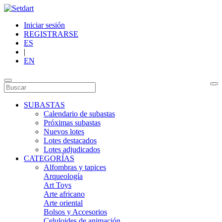
Iniciar sesión
REGISTRARSE
ES
|
EN
SUBASTAS
Calendario de subastas
Próximas subastas
Nuevos lotes
Lotes destacados
Lotes adjudicados
CATEGORÍAS
Alfombras y tapices
Arqueología
Art Toys
Arte africano
Arte oriental
Bolsos y Accesorios
Celuloides de animación