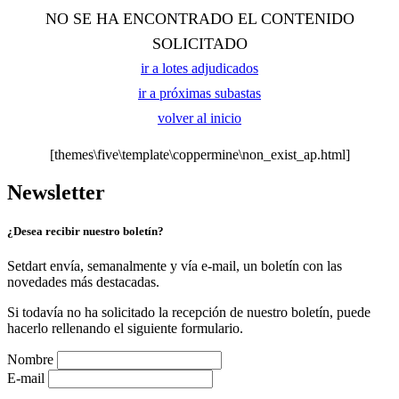
NO SE HA ENCONTRADO EL CONTENIDO
SOLICITADO
ir a lotes adjudicados
ir a próximas subastas
volver al inicio
[themes\five\template\coppermine\non_exist_ap.html]
Newsletter
¿Desea recibir nuestro boletín?
Setdart envía, semanalmente y vía e-mail, un boletín con las
novedades más destacadas.
Si todavía no ha solicitado la recepción de nuestro boletín, puede
hacerlo rellenando el siguiente formulario.
Nombre
E-mail