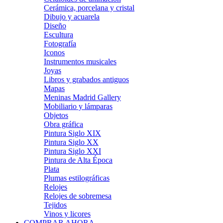
Cerámica, porcelana y cristal
Dibujo y acuarela
Diseño
Escultura
Fotografía
Iconos
Instrumentos musicales
Joyas
Libros y grabados antiguos
Mapas
Meninas Madrid Gallery
Mobiliario y lámparas
Objetos
Obra gráfica
Pintura Siglo XIX
Pintura Siglo XX
Pintura Siglo XXI
Pintura de Alta Época
Plata
Plumas estilográficas
Relojes
Relojes de sobremesa
Tejidos
Vinos y licores
COMPRAR AHORA