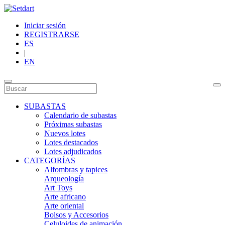
Iniciar sesión
REGISTRARSE
ES
|
EN
SUBASTAS
Calendario de subastas
Próximas subastas
Nuevos lotes
Lotes destacados
Lotes adjudicados
CATEGORÍAS
Alfombras y tapices
Arqueología
Art Toys
Arte africano
Arte oriental
Bolsos y Accesorios
Celuloides de animación