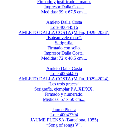
Firmado y justificado a mano.
Impresor Dalla Costa.
Medidas: 99 x 67,5 cm....
Amleto Dalla Costa
Lote 40044516
AMLETO DALLA COSTA (Milán, 1929–2024).
“Bateau vele rosse”.
Serigrafía.
Firmado con sello.
Impresor Dalla Costa.
Medidas: 72 x 40,5 cm....
Amleto Dalla Costa
Lote 40044495
AMLETO DALLA COSTA (Milán, 1929–2024).
“Les trois graces”.
Serigrafía, ejemplar P.A.XII/XX.
Firmado y numerado.
Medidas: 57 x 50 cm....
Jaume Plensa
Lote 40047394
JAUME PLENSA (Barcelona, 1955)
“Song of songs V”.