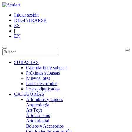
Iniciar sesión
REGISTRARSE
ES
|
EN
SUBASTAS
Calendario de subastas
Próximas subastas
Nuevos lotes
Lotes destacados
Lotes adjudicados
CATEGORÍAS
Alfombras y tapices
Arqueología
Art Toys
Arte africano
Arte oriental
Bolsos y Accesorios
Celuloides de animación