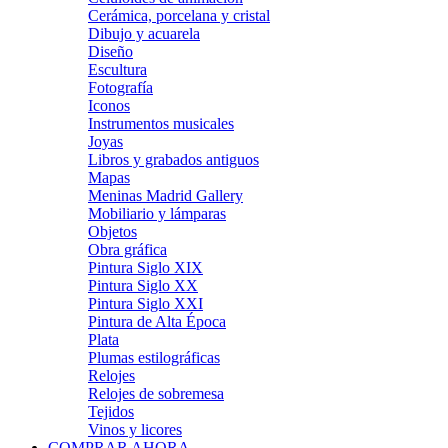
Cerámica, porcelana y cristal
Dibujo y acuarela
Diseño
Escultura
Fotografía
Iconos
Instrumentos musicales
Joyas
Libros y grabados antiguos
Mapas
Meninas Madrid Gallery
Mobiliario y lámparas
Objetos
Obra gráfica
Pintura Siglo XIX
Pintura Siglo XX
Pintura Siglo XXI
Pintura de Alta Época
Plata
Plumas estilográficas
Relojes
Relojes de sobremesa
Tejidos
Vinos y licores
COMPRAR AHORA