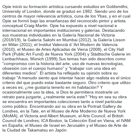
Opie inició su formación artística cursando estudios en Goldsmiths,
University of London, donde se graduó en 1982. Siendo uno de los
centros de mayor relevancia artística, cuna de los Ybas, y en el cual
Opie se formó bajo las enseñanzas del reconocido pintor y artista
conceptual Craig-Martin. Opie ha expuesto a nivel nacional e
internacional en importantes instituciones y galerías. Destacando
sus muestras individuales en la Galería Nacional de Victoria
(2018/19), la Galería Sakshi en Mumbai (2012), la Galería Lisson
en Milán (2011); el Institut Valencià d 'Art Modern de Valencia
(2010), el Museo de Artes Aplicadas de Viena (2008), el City Hall
Park (Public Art Fund) de Nueva York (2004) y Städtische Galerie im
Lenbachhaus, Múnich (1999).Sus temas han sido descritos como
"compromiso con la historia del arte, uso de nuevas tecnologías,
obsesión con el cuerpo humano" y "trabajar con una idea en
diferentes medios". El artista ha reflejado su opinión sobre su
trabajo "A menudo siento que intentar hacer algo realista es el único
criterio del que puedo estar bastante seguro. Otro criterio que utilizo
a veces es, ¿me gustaría tenerlo en mi habitación? Y
ocasionalmente uso la idea, si Dios te permitiera mostrarle un
retrato para juzgarte, ¿realmente sería este? "Hoy en sea su obra
se encuentra en importantes colecciones tanto a nivel particular
como público. Encontrando así su obra en la Portrait Gallery de
Londres, en la Tate, en el Museo de Arte Moderno de Nueva York
(MoMA), el Victoria and Albert Museum, el Arts Council, el British
Council de Londres; ICA Boston, la Colección Essl en Viena, el IVAM
en España; el Museo de Israel en Jerusalén y el Museo de Arte de
la Ciudad de Takamatsu en Japón.