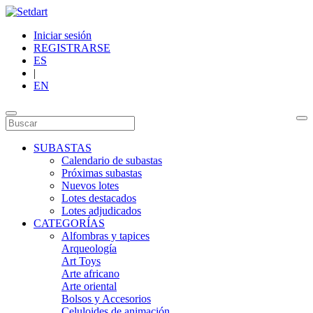
Iniciar sesión
REGISTRARSE
ES
|
EN
SUBASTAS
Calendario de subastas
Próximas subastas
Nuevos lotes
Lotes destacados
Lotes adjudicados
CATEGORÍAS
Alfombras y tapices
Arqueología
Art Toys
Arte africano
Arte oriental
Bolsos y Accesorios
Celuloides de animación