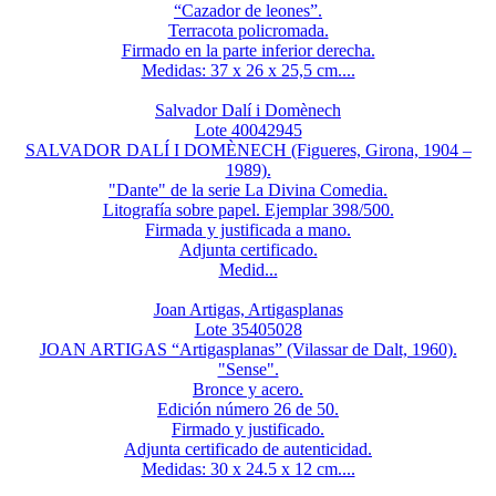
“Cazador de leones”.
Terracota policromada.
Firmado en la parte inferior derecha.
Medidas: 37 x 26 x 25,5 cm....
Salvador Dalí i Domènech
Lote 40042945
SALVADOR DALÍ I DOMÈNECH (Figueres, Girona, 1904 –
1989).
"Dante" de la serie La Divina Comedia.
Litografía sobre papel. Ejemplar 398/500.
Firmada y justificada a mano.
Adjunta certificado.
Medid...
Joan Artigas, Artigasplanas
Lote 35405028
JOAN ARTIGAS “Artigasplanas” (Vilassar de Dalt, 1960).
"Sense".
Bronce y acero.
Edición número 26 de 50.
Firmado y justificado.
Adjunta certificado de autenticidad.
Medidas: 30 x 24.5 x 12 cm....