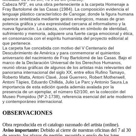
Cabeza Nº3”, es una obra perteneciente a la carpeta Homenaje a
Fray Bartolomé de las Casas (1984). La composición evidencia el
lenguaje plástico característico de Canogar, donde la figura humana
aparece sintetizada mediante gestos enérgicos, masas de gran
potencia gráfica y una expresividad cercana al informalismo y la
nueva figuración. La cabeza, convertida en símbolo de identidad,
sufrimiento y memoria, adquiere una fuerte carga emocional y ética,
en consonancia con el espíritu humanista del proyecto editorial al
que pertenece.
La carpeta fue concebida con motivo del V Centenario del
Descubrimiento de América y para conmemorar el quinientos
aniversario del nacimiento de Fray Bartolomé de las Casas. Bajo el
marco de la Declaración Universal de los Derechos Humanos,
reunió obras gráficas de algunos de los artistas más relevantes del
panorama internacional del siglo XX, entre ellos Rufino Tamayo,
Roberto Matta, Antoni Clavé, José Guerrero, Robert Motherwell,
Antoni Tàpies, Eduardo Chillida, Julio Le Parc y Antonio Saura.La
importancia de esta edición queda además avalada por la
presencia de un ejemplar, el número 62/100, en la colección del
Museo Pompidou (Nº 2-1738), referencia esencial del arte moderno
y contemporáneo internacional.
OBSERVACIONES
Obra reproducida en el catalogo razonado del artista (online).
Aviso importante:
Debido al cierre de nuestras oficinas del 7 al 30
de agosto, los plazos de gestión, recogida y envío de los lotes