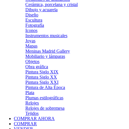
Cerámica, porcelana y cristal
Dibujo y acuarela
Diseño
Escultura
Fotografía
Iconos
Instrumentos musicales
Joyas
Mapas
Meninas Madrid Gallery
Mobiliario y lámparas
Objetos
Obra gráfica
Pintura Siglo XIX
Pintura Siglo XX
Pintura Siglo XXI
Pintura de Alta Época
Plata
Plumas estilográficas
Relojes
Relojes de sobremesa
Tejidos
COMPRAR AHORA
COMPRAR
VENDER