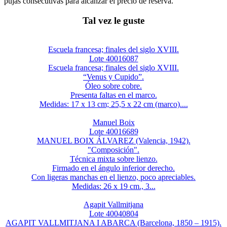
pujas consecutivas para alcanzar el precio de reserva.
Tal vez le guste
Escuela francesa; finales del siglo XVIII.
Lote 40016087
Escuela francesa; finales del siglo XVIII.
“Venus y Cupido”.
Óleo sobre cobre.
Presenta faltas en el marco.
Medidas: 17 x 13 cm; 25,5 x 22 cm (marco)....
Manuel Boix
Lote 40016689
MANUEL BOIX ÁLVAREZ (Valencia, 1942).
"Composición".
Técnica mixta sobre lienzo.
Firmado en el ángulo inferior derecho.
Con ligeras manchas en el lienzo, poco apreciables.
Medidas: 26 x 19 cm., 3...
Agapit Vallmitjana
Lote 40040804
AGAPIT VALLMITJANA I ABARCA (Barcelona, 1850 – 1915).