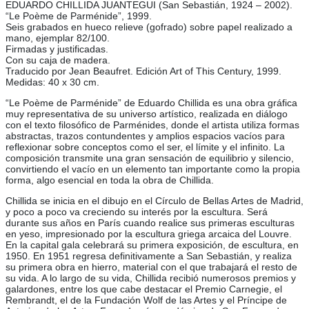
EDUARDO CHILLIDA JUANTEGUI (San Sebastián, 1924 – 2002).
“Le Poème de Parménide”, 1999.
Seis grabados en hueco relieve (gofrado) sobre papel realizado a
mano, ejemplar 82/100.
Firmadas y justificadas.
Con su caja de madera.
Traducido por Jean Beaufret. Edición Art of This Century, 1999.
Medidas: 40 x 30 cm.
“Le Poème de Parménide” de Eduardo Chillida es una obra gráfica
muy representativa de su universo artístico, realizada en diálogo
con el texto filosófico de Parménides, donde el artista utiliza formas
abstractas, trazos contundentes y amplios espacios vacíos para
reflexionar sobre conceptos como el ser, el límite y el infinito. La
composición transmite una gran sensación de equilibrio y silencio,
convirtiendo el vacío en un elemento tan importante como la propia
forma, algo esencial en toda la obra de Chillida.
Chillida se inicia en el dibujo en el Círculo de Bellas Artes de Madrid,
y poco a poco va creciendo su interés por la escultura. Será
durante sus años en París cuando realice sus primeras esculturas
en yeso, impresionado por la escultura griega arcaica del Louvre.
En la capital gala celebrará su primera exposición, de escultura, en
1950. En 1951 regresa definitivamente a San Sebastián, y realiza
su primera obra en hierro, material con el que trabajará el resto de
su vida. A lo largo de su vida, Chillida recibió numerosos premios y
galardones, entre los que cabe destacar el Premio Carnegie, el
Rembrandt, el de la Fundación Wolf de las Artes y el Príncipe de