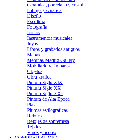
Cerámica, porcelana y cristal
Dibujo y acuarela
Diseño
Escultura
Fotografía
Iconos
Instrumentos musicales
Joyas
Libros y grabados antiguos
Mapas
Meninas Madrid Gallery
Mobiliario y lámparas
Objetos
Obra gráfica
Pintura Siglo XIX
Pintura Siglo XX
Pintura Siglo XXI
Pintura de Alta Época
Plata
Plumas estilográficas
Relojes
Relojes de sobremesa
Tejidos
Vinos y licores
COMPRAR AHORA