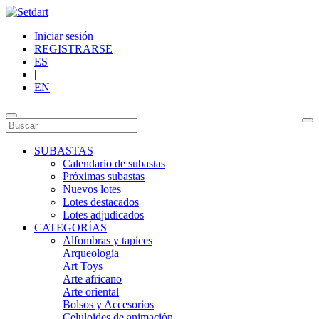
Iniciar sesión
REGISTRARSE
ES
|
EN
SUBASTAS
Calendario de subastas
Próximas subastas
Nuevos lotes
Lotes destacados
Lotes adjudicados
CATEGORÍAS
Alfombras y tapices
Arqueología
Art Toys
Arte africano
Arte oriental
Bolsos y Accesorios
Celuloides de animación