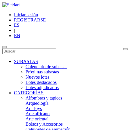
Iniciar sesión
REGISTRARSE
ES
|
EN
SUBASTAS
Calendario de subastas
Próximas subastas
Nuevos lotes
Lotes destacados
Lotes adjudicados
CATEGORÍAS
Alfombras y tapices
Arqueología
Art Toys
Arte africano
Arte oriental
Bolsos y Accesorios
Celuloides de animación