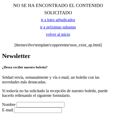
NO SE HA ENCONTRADO EL CONTENIDO
SOLICITADO
ir a lotes adjudicados
ir a próximas subastas
volver al inicio
[themes\five\template\coppermine\non_exist_ap.html]
Newsletter
¿Desea recibir nuestro boletín?
Setdart envía, semanalmente y vía e-mail, un boletín con las
novedades más destacadas.
Si todavía no ha solicitado la recepción de nuestro boletín, puede
hacerlo rellenando el siguiente formulario.
Nombre
E-mail