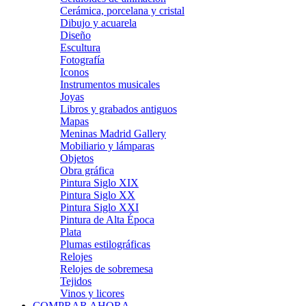
Cerámica, porcelana y cristal
Dibujo y acuarela
Diseño
Escultura
Fotografía
Iconos
Instrumentos musicales
Joyas
Libros y grabados antiguos
Mapas
Meninas Madrid Gallery
Mobiliario y lámparas
Objetos
Obra gráfica
Pintura Siglo XIX
Pintura Siglo XX
Pintura Siglo XXI
Pintura de Alta Época
Plata
Plumas estilográficas
Relojes
Relojes de sobremesa
Tejidos
Vinos y licores
COMPRAR AHORA