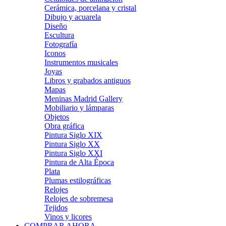
Cerámica, porcelana y cristal
Dibujo y acuarela
Diseño
Escultura
Fotografía
Iconos
Instrumentos musicales
Joyas
Libros y grabados antiguos
Mapas
Meninas Madrid Gallery
Mobiliario y lámparas
Objetos
Obra gráfica
Pintura Siglo XIX
Pintura Siglo XX
Pintura Siglo XXI
Pintura de Alta Época
Plata
Plumas estilográficas
Relojes
Relojes de sobremesa
Tejidos
Vinos y licores
COMPRAR AHORA