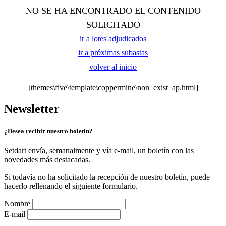
NO SE HA ENCONTRADO EL CONTENIDO
SOLICITADO
ir a lotes adjudicados
ir a próximas subastas
volver al inicio
[themes\five\template\coppermine\non_exist_ap.html]
Newsletter
¿Desea recibir nuestro boletín?
Setdart envía, semanalmente y vía e-mail, un boletín con las
novedades más destacadas.
Si todavía no ha solicitado la recepción de nuestro boletín, puede
hacerlo rellenando el siguiente formulario.
Nombre
E-mail