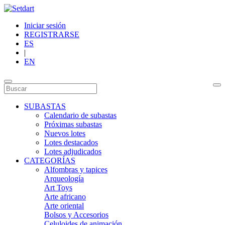
Iniciar sesión
REGISTRARSE
ES
|
EN
SUBASTAS
Calendario de subastas
Próximas subastas
Nuevos lotes
Lotes destacados
Lotes adjudicados
CATEGORÍAS
Alfombras y tapices
Arqueología
Art Toys
Arte africano
Arte oriental
Bolsos y Accesorios
Celuloides de animación