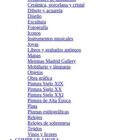
Cerámica, porcelana y cristal
Dibujo y acuarela
Diseño
Escultura
Fotografía
Iconos
Instrumentos musicales
Joyas
Libros y grabados antiguos
Mapas
Meninas Madrid Gallery
Mobiliario y lámparas
Objetos
Obra gráfica
Pintura Siglo XIX
Pintura Siglo XX
Pintura Siglo XXI
Pintura de Alta Época
Plata
Plumas estilográficas
Relojes
Relojes de sobremesa
Tejidos
Vinos y licores
COMPRAR AHORA