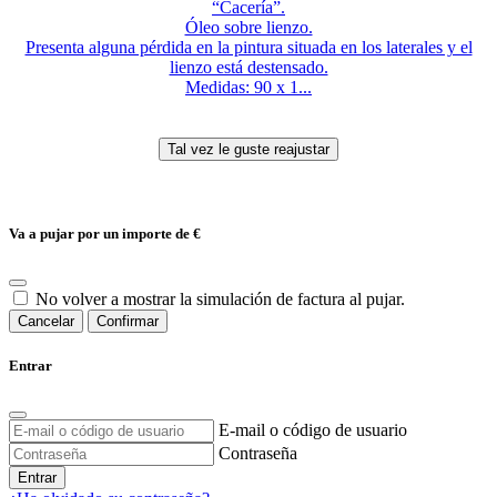
“Cacería”.
Óleo sobre lienzo.
Presenta alguna pérdida en la pintura situada en los laterales y el
lienzo está destensado.
Medidas: 90 x 1...
Va a pujar por un importe de
€
No volver a mostrar la simulación de factura al pujar.
Cancelar
Confirmar
Entrar
E-mail o código de usuario
Contraseña
Entrar