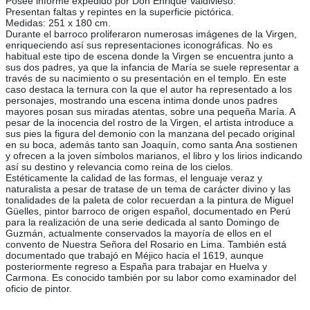
Posee informe expedido por Don Enrique Valdivieso.
Presentan faltas y repintes en la superficie pictórica.
Medidas: 251 x 180 cm.
Durante el barroco proliferaron numerosas imágenes de la Virgen,
enriqueciendo así sus representaciones iconográficas. No es
habitual este tipo de escena donde la Virgen se encuentra junto a
sus dos padres, ya que la infancia de María se suele representar a
través de su nacimiento o su presentación en el templo. En este
caso destaca la ternura con la que el autor ha representado a los
personajes, mostrando una escena intima donde unos padres
mayores posan sus miradas atentas, sobre una pequeña María. A
pesar de la inocencia del rostro de la Virgen, el artista introduce a
sus pies la figura del demonio con la manzana del pecado original
en su boca, además tanto san Joaquín, como santa Ana sostienen
y ofrecen a la joven símbolos marianos, el libro y los lirios indicando
así su destino y relevancia como reina de los cielos.
Estéticamente la calidad de las formas, el lenguaje veraz y
naturalista a pesar de tratase de un tema de carácter divino y las
tonalidades de la paleta de color recuerdan a la pintura de Miguel
Güelles, pintor barroco de origen español, documentado en Perú
para la realización de una serie dedicada al santo Domingo de
Guzmán, actualmente conservados la mayoría de ellos en el
convento de Nuestra Señora del Rosario en Lima. También está
documentado que trabajó en Méjico hacia el 1619, aunque
posteriormente regreso a España para trabajar en Huelva y
Carmona. Es conocido también por su labor como examinador del
oficio de pintor.