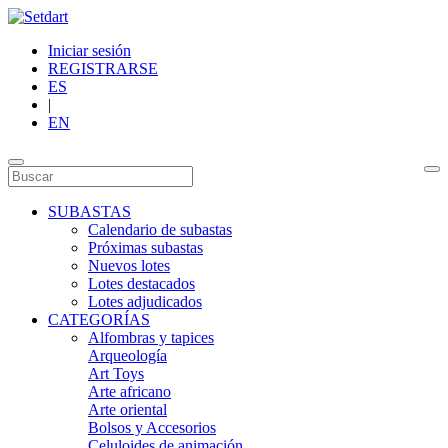
Iniciar sesión
REGISTRARSE
ES
|
EN
SUBASTAS
Calendario de subastas
Próximas subastas
Nuevos lotes
Lotes destacados
Lotes adjudicados
CATEGORÍAS
Alfombras y tapices
Arqueología
Art Toys
Arte africano
Arte oriental
Bolsos y Accesorios
Celuloides de animación