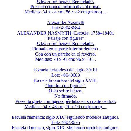
Óleo sobre lienzo. Reentelado.
Presenta etiqueta informativa al dorso.
Medidas: 34 x 44 cm; 56 x 42 cm (marco)....
Alexander Nasmyth
Lote 40043684
ALEXANDER NASMYTH (Escocia, 1758–1840).
“Paisaje con figuras”.
Óleo sobre lienzo. Reentelado.
Firmado en la parte inferior derecha.
Con con un parche en el reverso.
Medidas: 70 x 91 cm; 96 x 116...
Escuela holandesa del siglo XVIII
Lote 40043683
Escuela holandesa del siglo XVIII.
“Interior con figuras”.
Óleo sobre lienzo.
No firmado.
Presenta grieta con ligeras pérdidas en su parte central.
Medidas: 54 x 48 cm; 70 x 56 cm (marco)....
Escuela flamenca; siglo XIX, siguiendo modelos antiguos.
Lote 40043676
Escuela flamenca; siglo XIX, siguiendo modelos antiguos.