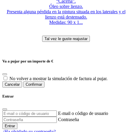
“Cacería”.
Óleo sobre lienzo.
Presenta alguna pérdida en la pintura situada en los laterales y el
lienzo está destensado.
Medidas: 90 x 1...
Va a pujar por un importe de
€
No volver a mostrar la simulación de factura al pujar.
Cancelar
Confirmar
Entrar
E-mail o código de usuario
Contraseña
Entrar
¿Ha olvidado su contraseña?