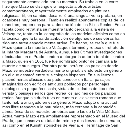
seguramente aconsejado por su maestro. Su trabajo en la corte
hizo que Mazo se distinguiera respecto a otros artistas
contemporáneos, mayoritariamente empleados en pinturas
religiosas. Él, en cambio, desarrolló una singular vena profana, en
ocasiones muy personal. También realizó abundantes copias de los
maestros, requeridas para la decoración de los Sitios Reales. En su
faceta como retratista se muestra tanto cercano a la estela de
Velázquez, tanto en la iconografía de los modelos oficiales como en
la técnica, que la tarea de atribución de algunas de sus obras ha
sido una tarea especialmente ardua. De hecho, se creía que fue
Mazo quien a la muerte de Velázquez terminó y retocó el retrato de
la Infanta Margarita de Austria, aunque las últimas investigaciones
efectuadas en el Prado tienden a otorgar la autoría total del cuadro
a Mazo, quien en 1661 fue fue nombrado pintor de cámara a la
muerte de su suegro. Por otra parte, será en los paisajes donde
Mazo se muestre verdaderamente original, siendo este un género
en el que destacó entre sus colegas hispanos. En sus lienzos
plasmó ruinas clásicas que pudo conocer en Italia, paisajes
imaginarios con edificios antiguos poblados por personajes
mitológicos a pequeña escala, vistas de ciudades de tipo más
verista y paisajes en los que recrea los jardines de los palacios
reales. Aunque sin duda tuvo en cuenta el clasicismo romano que
tanto había arraigado en este género, Mazo adoptó una actitud
más libre respecto a la naturaleza, más cercana a la captación
atmosférica de su maestro en obras como las de la Villa Médicis.
Actualmente Mazo está ampliamente representado en el Museo del
Prado, que conserva un total de treinta y dos lienzos de su mano,
así como en el Kunsthistorisches de Viena, el Hermitage de San