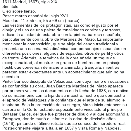
1611-Madrid, 1667), siglo XIX.
Sin título.
Óleo sobre lienzo.
Posee marco español del siglo XVII.
Medidas: 41 x 55 cm; 55 x 69 cm (marco).
Las vestimentas de los protagonistas, así como el gusto por el
dibujo y el uso de una paleta de tonalidades cobrizas y terrosas,
indican la afinidad de esta obra con la pintura barroca española,
particularmente con la obra de Martínez del Mazo. Es importante
mencionar la composición, que se aleja del canon tradicional y
presenta una escena más dinámica, con personajes dispuestos en
diferentes posiciones: algunos de espaldas, otros de perfil y otros
de frente. Además, la temática de la obra añade un toque de
excepcionalidad, al mostrar un grupo de hombres en un paisaje
hostil, que conversan de manera animada y tranquila, mientras
parecen estar expectantes ante un acontecimiento que aún no ha
sucedido.
Pintor barroco discípulo de Velázquez, con cuya mano en ocasiones
es confundida su obra, Juan Bautista Martínez del Mazo aparece
por primera vez en los documentos en la fecha de 1633, con motivo
de su matrimonio con la hija de su maestro, hecho que demuestra
el aprecio de Velázquez y la confianza que el arte de su alumno le
inspiraba. Bajo la protección de su suegro, Mazo inicia entonces su
carrera en la Corte, estando especialmente vinculado al príncipe
Baltasar Carlos, del que fue profesor de dibujo y al que acompañó a
Zaragoza, donde murió el infante a la edad de dieciséis años
(1648), pintando el último retrato que se conoce del heredero real.
Posteriormente viajará a Italia en 1657 y visita Roma y Nápoles,