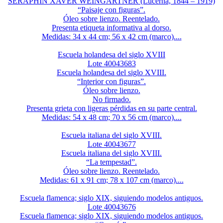
SERAPHIN XAVER WEINGARTNER (Lucerna, 1844 – 1919)
“Paisaje con figuras”.
Óleo sobre lienzo. Reentelado.
Presenta etiqueta informativa al dorso.
Medidas: 34 x 44 cm; 56 x 42 cm (marco)....
Escuela holandesa del siglo XVIII
Lote 40043683
Escuela holandesa del siglo XVIII.
“Interior con figuras”.
Óleo sobre lienzo.
No firmado.
Presenta grieta con ligeras pérdidas en su parte central.
Medidas: 54 x 48 cm; 70 x 56 cm (marco)....
Escuela italiana del siglo XVIII.
Lote 40043677
Escuela italiana del siglo XVIII.
“La tempestad”.
Óleo sobre lienzo. Reentelado.
Medidas: 61 x 91 cm; 78 x 107 cm (marco)....
Escuela flamenca; siglo XIX, siguiendo modelos antiguos.
Lote 40043676
Escuela flamenca; siglo XIX, siguiendo modelos antiguos.