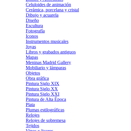
Celuloides de animación
Cerámica, porcelana y cristal
Dibujo y acuarela
Diseño
Escultura
Fotografía
Iconos
Instrumentos musicales
Joyas
Libros y grabados antiguos
Mapas
Meninas Madrid Gallery
Mobiliario y lámparas
Objetos
Obra gráfica
Pintura Siglo XIX
Pintura Siglo XX
Pintura Siglo XXI
Pintura de Alta Época
Plata
Plumas estilográficas
Relojes
Relojes de sobremesa
Tejidos
Vinos y licores