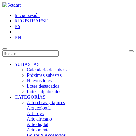
Iniciar sesión
REGISTRARSE
ES
|
EN
SUBASTAS
Calendario de subastas
Próximas subastas
Nuevos lotes
Lotes destacados
Lotes adjudicados
CATEGORÍAS
Alfombras y tapices
Arqueología
Art Toys
Arte africano
Arte digital
Arte oriental
Bolsos y Accesorios