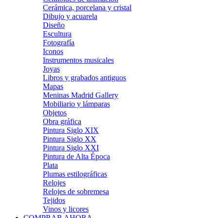
Cerámica, porcelana y cristal
Dibujo y acuarela
Diseño
Escultura
Fotografía
Iconos
Instrumentos musicales
Joyas
Libros y grabados antiguos
Mapas
Meninas Madrid Gallery
Mobiliario y lámparas
Objetos
Obra gráfica
Pintura Siglo XIX
Pintura Siglo XX
Pintura Siglo XXI
Pintura de Alta Época
Plata
Plumas estilográficas
Relojes
Relojes de sobremesa
Tejidos
Vinos y licores
COMPRAR AHORA