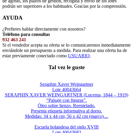
de agosto, los plazos de gestión, recogida y envío de los lotes
podrán ser superiores a los habituales. Gracias por la comprensión.
AYUDA
¿Prefieres hablar directamente con nosotros?
Teléfono para consultas
932 463 241
Si el vendedor acepta su oferta se lo comunicaremos inmediatamente
enviándole un presupuesto a medida. Para realizar una oferta ha de
estar previamente conectado como
USUARIO
.
Tal vez le guste
Seraphin Xaver Weingartner
Lote 40043664
SERAPHIN XAVER WEINGARTNER (Lucerna, 1844 – 1919)
“Paisaje con figuras”.
Óleo sobre lienzo. Reentelado.
Presenta etiqueta informativa al dorso.
Medidas: 34 x 44 cm; 56 x 42 cm (marco)....
Escuela holandesa del siglo XVIII
Lote 40043683