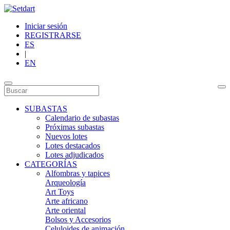
Iniciar sesión
REGISTRARSE
ES
|
EN
SUBASTAS
Calendario de subastas
Próximas subastas
Nuevos lotes
Lotes destacados
Lotes adjudicados
CATEGORÍAS
Alfombras y tapices
Arqueología
Art Toys
Arte africano
Arte oriental
Bolsos y Accesorios
Celuloides de animación