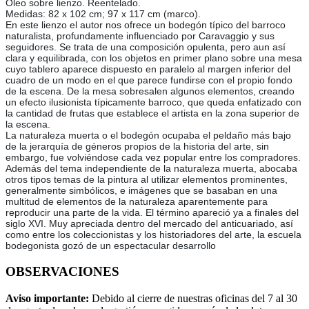
Óleo sobre lienzo. Reentelado.
Medidas: 82 x 102 cm; 97 x 117 cm (marco).
En este lienzo el autor nos ofrece un bodegón típico del barroco
naturalista, profundamente influenciado por Caravaggio y sus
seguidores. Se trata de una composición opulenta, pero aun así
clara y equilibrada, con los objetos en primer plano sobre una mesa
cuyo tablero aparece dispuesto en paralelo al margen inferior del
cuadro de un modo en el que parece fundirse con el propio fondo
de la escena. De la mesa sobresalen algunos elementos, creando
un efecto ilusionista típicamente barroco, que queda enfatizado con
la cantidad de frutas que establece el artista en la zona superior de
la escena.
La naturaleza muerta o el bodegón ocupaba el peldaño más bajo
de la jerarquía de géneros propios de la historia del arte, sin
embargo, fue volviéndose cada vez popular entre los compradores.
Además del tema independiente de la naturaleza muerta, abocaba
otros tipos temas de la pintura al utilizar elementos prominentes,
generalmente simbólicos, e imágenes que se basaban en una
multitud de elementos de la naturaleza aparentemente para
reproducir una parte de la vida. El término apareció ya a finales del
siglo XVI. Muy apreciada dentro del mercado del anticuariado, así
como entre los coleccionistas y los historiadores del arte, la escuela
bodegonista gozó de un espectacular desarrollo
OBSERVACIONES
Aviso importante:
Debido al cierre de nuestras oficinas del 7 al 30