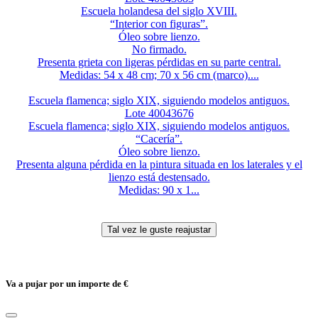
Escuela holandesa del siglo XVIII.
“Interior con figuras”.
Óleo sobre lienzo.
No firmado.
Presenta grieta con ligeras pérdidas en su parte central.
Medidas: 54 x 48 cm; 70 x 56 cm (marco)....
Escuela flamenca; siglo XIX, siguiendo modelos antiguos.
Lote 40043676
Escuela flamenca; siglo XIX, siguiendo modelos antiguos.
“Cacería”.
Óleo sobre lienzo.
Presenta alguna pérdida en la pintura situada en los laterales y el
lienzo está destensado.
Medidas: 90 x 1...
Va a pujar por un importe de
€