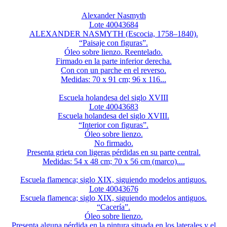
Alexander Nasmyth
Lote 40043684
ALEXANDER NASMYTH (Escocia, 1758–1840).
“Paisaje con figuras”.
Óleo sobre lienzo. Reentelado.
Firmado en la parte inferior derecha.
Con con un parche en el reverso.
Medidas: 70 x 91 cm; 96 x 116...
Escuela holandesa del siglo XVIII
Lote 40043683
Escuela holandesa del siglo XVIII.
“Interior con figuras”.
Óleo sobre lienzo.
No firmado.
Presenta grieta con ligeras pérdidas en su parte central.
Medidas: 54 x 48 cm; 70 x 56 cm (marco)....
Escuela flamenca; siglo XIX, siguiendo modelos antiguos.
Lote 40043676
Escuela flamenca; siglo XIX, siguiendo modelos antiguos.
“Cacería”.
Óleo sobre lienzo.
Presenta alguna pérdida en la pintura situada en los laterales y el