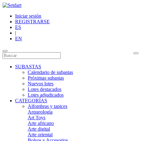
Iniciar sesión
REGISTRARSE
ES
|
EN
SUBASTAS
Calendario de subastas
Próximas subastas
Nuevos lotes
Lotes destacados
Lotes adjudicados
CATEGORÍAS
Alfombras y tapices
Arqueología
Art Toys
Arte africano
Arte digital
Arte oriental
Bolsos y Accesorios