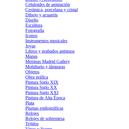
Celuloides de animación
Cerámica, porcelana y cristal
Dibujo y acuarela
Diseño
Escultura
Fotografía
Iconos
Instrumentos musicales
Joyas
Libros y grabados antiguos
Mapas
Meninas Madrid Gallery
Mobiliario y lámparas
Objetos
Obra gráfica
Pintura Siglo XIX
Pintura Siglo XX
Pintura Siglo XXI
Pintura de Alta Época
Plata
Plumas estilográficas
Relojes
Relojes de sobremesa
Tejidos
Vinos y licores