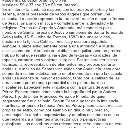
Posee marco español del siglo XVII.
Medidas. 56 x 37 cm; 73 x 53 cm (marco).
En in interior la santa se dispone con los brazos abiertos y faz
serena, ante la presencia de varios ángeles que portan una
custodia. La acción representa la transverberación de santa Teresa
de Jesús, una unión mística y completa entre la divinidad y la
religiosa. Teresa de Cepeda y Ahumada, más conocida por el
nombre de Santa Teresa de Jesús o simplemente Santa Teresa de
Ávila (Ávila, 1515 – Alba de Tormes, 1582) fue una religiosa,
doctora de la Iglesia Católica, mística y escritora española.
Aunque la pieza antiguamente poseía una atribución a Murillo,
estilísticamente, el énfasis en el dibujo se equilibra con un preciso
trabajo tonal que resalta la variedad de texturas y calidades, de
ropajes, carnaciones y objetos litúrgicos. Por las características
técnicas, la representación de elementos muy propios del arte
andaluz, e incluso de Santos vinculados con Andalucía, esta obra
se puede inscribir estéticamente en el momento en que la escuela
andaluza alcanzó su mayor esplendor, tanto por la calidad de las
obras como por el rango primordial de la pintura barroca
hispalense. Especialmente vinculada con la pintura de Andrés
Pérez. Existen pocos datos sobre la biografía del pintor Andrés
Pérez, hijo de pintor Francisco Pérez de Pineda, de quien
seguramente fue discípulo. Según Cean a pesar de la influencia
murillesca propia de la época, Andrés Pérez posee características
propias de estilo, como por ejemplo un dibujo muy preciso,
personajes de amable expresividad, y amplios escenarios en los
que recuerda a ambientes arquitectónicos o perspectivas
paisajistas. Las dos obras más relevantes que se conocen de este