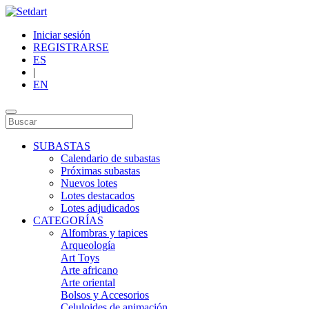
Iniciar sesión
REGISTRARSE
ES
|
EN
SUBASTAS
Calendario de subastas
Próximas subastas
Nuevos lotes
Lotes destacados
Lotes adjudicados
CATEGORÍAS
Alfombras y tapices
Arqueología
Art Toys
Arte africano
Arte oriental
Bolsos y Accesorios
Celuloides de animación