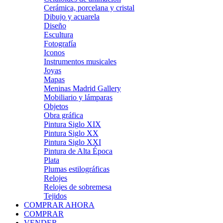
Cerámica, porcelana y cristal
Dibujo y acuarela
Diseño
Escultura
Fotografía
Iconos
Instrumentos musicales
Joyas
Mapas
Meninas Madrid Gallery
Mobiliario y lámparas
Objetos
Obra gráfica
Pintura Siglo XIX
Pintura Siglo XX
Pintura Siglo XXI
Pintura de Alta Época
Plata
Plumas estilográficas
Relojes
Relojes de sobremesa
Tejidos
COMPRAR AHORA
COMPRAR
VENDER