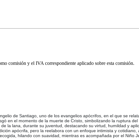
omo comisión y el IVA correspondiente aplicado sobre esta comisión.
angelio de Santiago, uno de los evangelios apócrifos, en el que se rel
asgó en el momento de la muerte de Cristo, simbolizando la ruptura de
 de la lana, durante su juventud, destacando su virtud, humildad y apli
dición apócrifa, pero la reelabora con un enfoque intimista y cotidiano
 recogida, hilando con suavidad, mientras es acompañada por el Niño Je