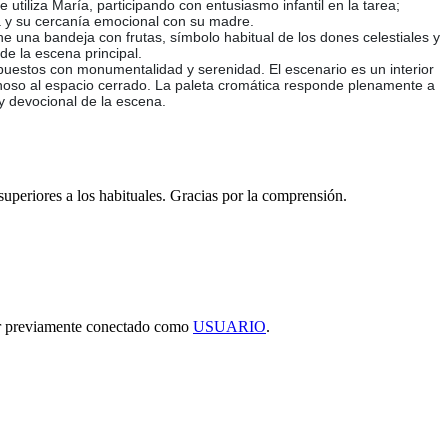
 utiliza María, participando con entusiasmo infantil en la tarea;
a y su cercanía emocional con su madre.
e una bandeja con frutas, símbolo habitual de los dones celestiales y
de la escena principal.
spuestos con monumentalidad y serenidad. El escenario es un interior
minoso al espacio cerrado. La paleta cromática responde plenamente a
y devocional de la escena.
 superiores a los habituales. Gracias por la comprensión.
tar previamente conectado como
USUARIO
.