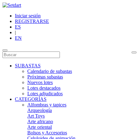
Iniciar sesión
REGISTRARSE
ES
|
EN
SUBASTAS
Calendario de subastas
Próximas subastas
Nuevos lotes
Lotes destacados
Lotes adjudicados
CATEGORÍAS
Alfombras y tapices
Arqueología
Art Toys
Arte africano
Arte oriental
Bolsos y Accesorios
Celuloides de animación