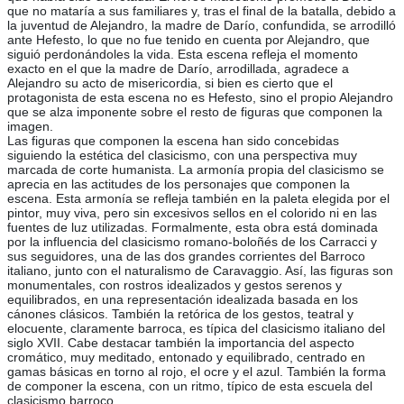
que no mataría a sus familiares y, tras el final de la batalla, debido a
la juventud de Alejandro, la madre de Darío, confundida, se arrodilló
ante Hefesto, lo que no fue tenido en cuenta por Alejandro, que
siguió perdonándoles la vida. Esta escena refleja el momento
exacto en el que la madre de Darío, arrodillada, agradece a
Alejandro su acto de misericordia, si bien es cierto que el
protagonista de esta escena no es Hefesto, sino el propio Alejandro
que se alza imponente sobre el resto de figuras que componen la
imagen.
Las figuras que componen la escena han sido concebidas
siguiendo la estética del clasicismo, con una perspectiva muy
marcada de corte humanista. La armonía propia del clasicismo se
aprecia en las actitudes de los personajes que componen la
escena. Esta armonía se refleja también en la paleta elegida por el
pintor, muy viva, pero sin excesivos sellos en el colorido ni en las
fuentes de luz utilizadas. Formalmente, esta obra está dominada
por la influencia del clasicismo romano-boloñés de los Carracci y
sus seguidores, una de las dos grandes corrientes del Barroco
italiano, junto con el naturalismo de Caravaggio. Así, las figuras son
monumentales, con rostros idealizados y gestos serenos y
equilibrados, en una representación idealizada basada en los
cánones clásicos. También la retórica de los gestos, teatral y
elocuente, claramente barroca, es típica del clasicismo italiano del
siglo XVII. Cabe destacar también la importancia del aspecto
cromático, muy meditado, entonado y equilibrado, centrado en
gamas básicas en torno al rojo, el ocre y el azul. También la forma
de componer la escena, con un ritmo, típico de esta escuela del
clasicismo barroco.