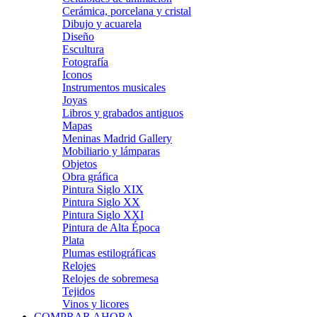
Cerámica, porcelana y cristal
Dibujo y acuarela
Diseño
Escultura
Fotografía
Iconos
Instrumentos musicales
Joyas
Libros y grabados antiguos
Mapas
Meninas Madrid Gallery
Mobiliario y lámparas
Objetos
Obra gráfica
Pintura Siglo XIX
Pintura Siglo XX
Pintura Siglo XXI
Pintura de Alta Época
Plata
Plumas estilográficas
Relojes
Relojes de sobremesa
Tejidos
Vinos y licores
COMPRAR AHORA