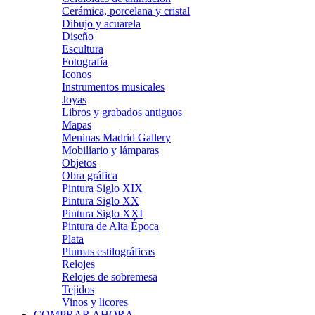
Cerámica, porcelana y cristal
Dibujo y acuarela
Diseño
Escultura
Fotografía
Iconos
Instrumentos musicales
Joyas
Libros y grabados antiguos
Mapas
Meninas Madrid Gallery
Mobiliario y lámparas
Objetos
Obra gráfica
Pintura Siglo XIX
Pintura Siglo XX
Pintura Siglo XXI
Pintura de Alta Época
Plata
Plumas estilográficas
Relojes
Relojes de sobremesa
Tejidos
Vinos y licores
COMPRAR AHORA