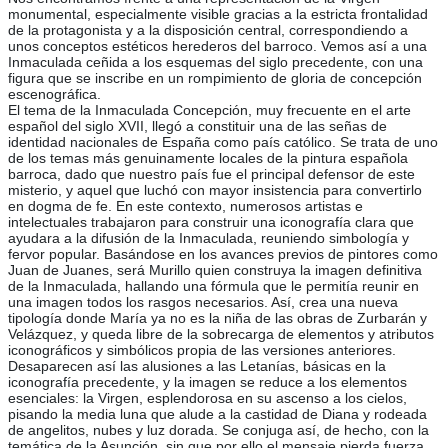
monumental, especialmente visible gracias a la estricta frontalidad
de la protagonista y a la disposición central, correspondiendo a
unos conceptos estéticos herederos del barroco. Vemos así a una
Inmaculada ceñida a los esquemas del siglo precedente, con una
figura que se inscribe en un rompimiento de gloria de concepción
escenográfica.
El tema de la Inmaculada Concepción, muy frecuente en el arte
español del siglo XVII, llegó a constituir una de las señas de
identidad nacionales de España como país católico. Se trata de uno
de los temas más genuinamente locales de la pintura española
barroca, dado que nuestro país fue el principal defensor de este
misterio, y aquel que luchó con mayor insistencia para convertirlo
en dogma de fe. En este contexto, numerosos artistas e
intelectuales trabajaron para construir una iconografía clara que
ayudara a la difusión de la Inmaculada, reuniendo simbología y
fervor popular. Basándose en los avances previos de pintores como
Juan de Juanes, será Murillo quien construya la imagen definitiva
de la Inmaculada, hallando una fórmula que le permitía reunir en
una imagen todos los rasgos necesarios. Así, crea una nueva
tipología donde María ya no es la niña de las obras de Zurbarán y
Velázquez, y queda libre de la sobrecarga de elementos y atributos
iconográficos y simbólicos propia de las versiones anteriores.
Desaparecen así las alusiones a las Letanías, básicas en la
iconografía precedente, y la imagen se reduce a los elementos
esenciales: la Virgen, esplendorosa en su ascenso a los cielos,
pisando la media luna que alude a la castidad de Diana y rodeada
de angelitos, nubes y luz dorada. Se conjuga así, de hecho, con la
temática de la Asunción, sin que por ello el mensaje pierda fuerza.