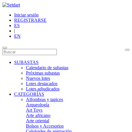
Iniciar sesión
REGISTRARSE
ES
|
EN
SUBASTAS
Calendario de subastas
Próximas subastas
Nuevos lotes
Lotes destacados
Lotes adjudicados
CATEGORÍAS
Alfombras y tapices
Arqueología
Art Toys
Arte africano
Arte oriental
Bolsos y Accesorios
Celuloides de animación