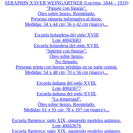
SERAPHIN XAVER WEINGARTNER (Lucerna, 1844 – 1919)
“Paisaje con figuras”.
Óleo sobre lienzo. Reentelado.
Presenta etiqueta informativa al dorso.
Medidas: 34 x 44 cm; 56 x 42 cm (marco)....
Escuela holandesa del siglo XVIII
Lote 40043683
Escuela holandesa del siglo XVIII.
“Interior con figuras”.
Óleo sobre lienzo.
No firmado.
Presenta grieta con ligeras pérdidas en su parte central.
Medidas: 54 x 48 cm; 70 x 56 cm (marco)....
Escuela italiana del siglo XVIII.
Lote 40043677
Escuela italiana del siglo XVIII.
“La tempestad”.
Óleo sobre lienzo. Reentelado.
Medidas: 61 x 91 cm; 78 x 107 cm (marco)....
Escuela flamenca; siglo XIX, siguiendo modelos antiguos.
Lote 40043676
Escuela flamenca; siglo XIX, siguiendo modelos antiguos.