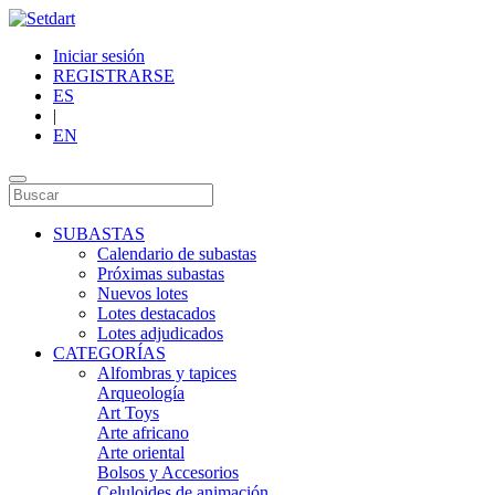
Iniciar sesión
REGISTRARSE
ES
|
EN
SUBASTAS
Calendario de subastas
Próximas subastas
Nuevos lotes
Lotes destacados
Lotes adjudicados
CATEGORÍAS
Alfombras y tapices
Arqueología
Art Toys
Arte africano
Arte oriental
Bolsos y Accesorios
Celuloides de animación