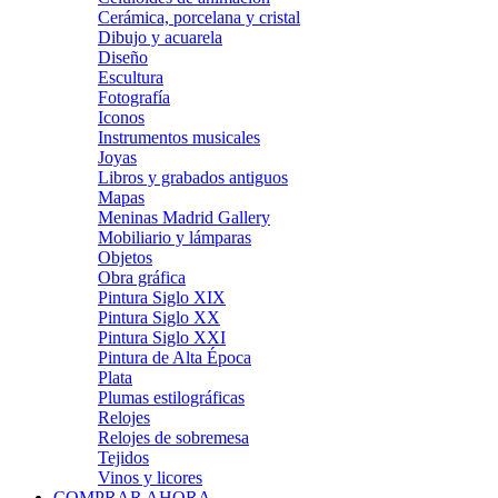
Cerámica, porcelana y cristal
Dibujo y acuarela
Diseño
Escultura
Fotografía
Iconos
Instrumentos musicales
Joyas
Libros y grabados antiguos
Mapas
Meninas Madrid Gallery
Mobiliario y lámparas
Objetos
Obra gráfica
Pintura Siglo XIX
Pintura Siglo XX
Pintura Siglo XXI
Pintura de Alta Época
Plata
Plumas estilográficas
Relojes
Relojes de sobremesa
Tejidos
Vinos y licores
COMPRAR AHORA