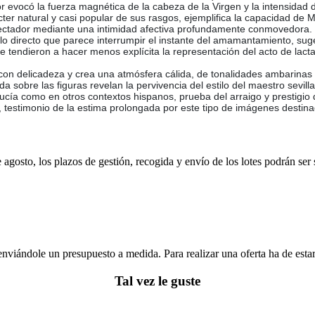
or evocó la fuerza magnética de la cabeza de la Virgen y la intensidad 
r natural y casi popular de sus rasgos, ejemplifica la capacidad de Mur
pectador mediante una intimidad afectiva profundamente conmovedora.
ulo directo que parece interrumpir el instante del amamantamiento, sug
ue tendieron a hacer menos explícita la representación del acto de lact
 con delicadeza y crea una atmósfera cálida, de tonalidades ambarinas 
da sobre las figuras revelan la pervivencia del estilo del maestro sevill
ucía como en otros contextos hispanos, prueba del arraigo y prestigio 
testimonio de la estima prolongada por este tipo de imágenes destinad
e agosto, los plazos de gestión, recogida y envío de los lotes podrán ser
enviándole un presupuesto a medida. Para realizar una oferta ha de es
Tal vez le guste