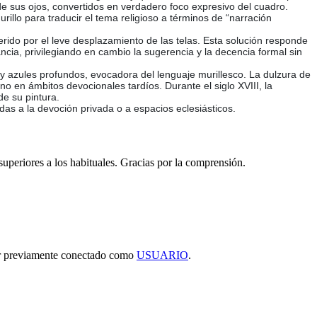
de sus ojos, convertidos en verdadero foco expresivo del cuadro.
illo para traducir el tema religioso a términos de “narración
erido por el leve desplazamiento de las telas. Esta solución responde
ancia, privilegiando en cambio la sugerencia y la decencia formal sin
y azules profundos, evocadora del lenguaje murillesco. La dulzura de
ano en ámbitos devocionales tardíos. Durante el siglo XVIII, la
de su pintura.
as a la devoción privada o a espacios eclesiásticos.
 superiores a los habituales. Gracias por la comprensión.
tar previamente conectado como
USUARIO
.