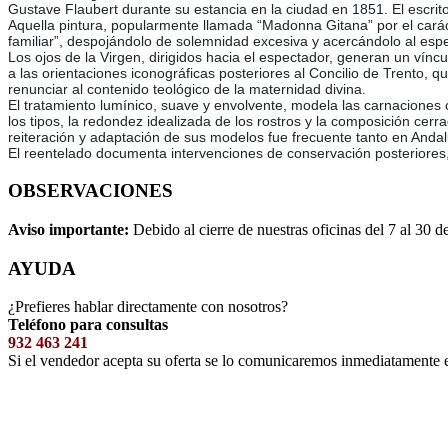
Gustave Flaubert durante su estancia en la ciudad en 1851. El escrit
Aquella pintura, popularmente llamada “Madonna Gitana” por el carácte
familiar”, despojándolo de solemnidad excesiva y acercándolo al es
Los ojos de la Virgen, dirigidos hacia el espectador, generan un vínc
a las orientaciones iconográficas posteriores al Concilio de Trento, q
renunciar al contenido teológico de la maternidad divina.
El tratamiento lumínico, suave y envolvente, modela las carnaciones
los tipos, la redondez idealizada de los rostros y la composición cerra
reiteración y adaptación de sus modelos fue frecuente tanto en Andal
El reentelado documenta intervenciones de conservación posteriores, 
OBSERVACIONES
Aviso importante:
Debido al cierre de nuestras oficinas del 7 al 30 d
AYUDA
¿Prefieres hablar directamente con nosotros?
Teléfono para consultas
932 463 241
Si el vendedor acepta su oferta se lo comunicaremos inmediatamente 