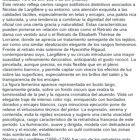
Este retrato refleja ciertos rasgos estilísticos distintivos asociados a
Nicolas de Largillière y su entorno: una atención exquisita a las
calidades táctiles, especialmente en telas y encajes, una paleta rica
y saturada, y una tendencia a combinar la dignidad del retrato
oficial con una cierta gracia y naturalidad. Estas características
pueden ponerse en relación con obras como el Retrato de una
dama con vestido azul o el Retrato de Elisabeth Thérèse de
Lorraine, donde se aprecia un tratamiento semejante de los tejidos,
así como una similar idealización elegante de los rasgos femeninos.
Frente al retrato más solemne de Hyacinthe Rigaud,
contemporáneo suyo, Largillière y su círculo introducen una mayor
suavidad y refinamiento decorativo, anticipando el gusto rococó. La
pincelada, aunque precisa, es más flexible que en el pleno
clasicismo barroco, y permite captar con viveza los efectos de luz
sobre las superficies, especialmente en los brillos del satén y la
transparencia de los encajes.
La figura femenina aparece representada en busto largo,
ligeramente girada, sobre un fondo oscuro que realza la
luminosidad de la piel y la riqueza cromática del atuendo. Viste un
elegante traje de intenso color rojo, enriquecido con bordados
dorados y encajes blancos, cuya minuciosa ejecución pone de
relieve el virtuosismo técnico del pintor. La expresión, serena y
contenida, evita la rigidez excesiva y sugiere una cierta vivacidad
psicológica, rasgo característico de la retratística francesa de este
periodo. La iluminación, suave y dirigida, modela con delicadeza el
rostro y el escote, estableciendo un sutil contraste con las zonas
más sombrías del fondo.
Nicolas de Largillière (1656–1746) fue uno de los retratistas más