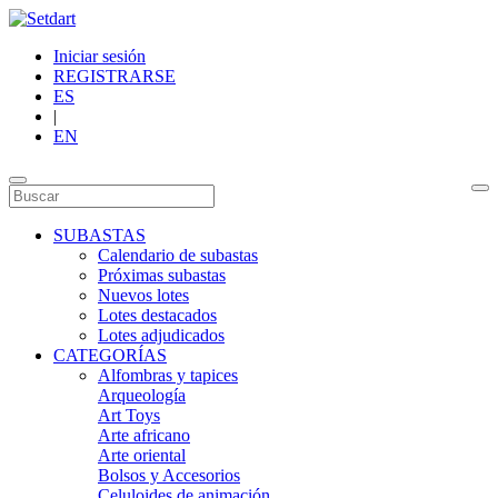
Iniciar sesión
REGISTRARSE
ES
|
EN
SUBASTAS
Calendario de subastas
Próximas subastas
Nuevos lotes
Lotes destacados
Lotes adjudicados
CATEGORÍAS
Alfombras y tapices
Arqueología
Art Toys
Arte africano
Arte oriental
Bolsos y Accesorios
Celuloides de animación