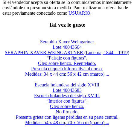
Si el vendedor acepta su oferta se lo comunicaremos inmediatamente
enviándole un presupuesto a medida. Para realizar una oferta ha de
estar previamente conectado como
USUARIO
.
Tal vez le guste
Seraphin Xaver Weingartner
Lote 40043664
SERAPHIN XAVER WEINGARTNER (Lucerna, 1844 – 1919)
“Paisaje con figuras”.
Óleo sobre lienzo. Reentelado.
Presenta etiqueta informativa al dorso.
Medidas: 34 x 44 cm; 56 x 42 cm (marco)....
Escuela holandesa del siglo XVIII
Lote 40043683
Escuela holandesa del siglo XVIII.
“Interior con figuras”.
Óleo sobre lienzo.
No firmado.
Presenta grieta con ligeras pérdidas en su parte central.
Medidas: 54 x 48 cm; 70 x 56 cm (marco)....