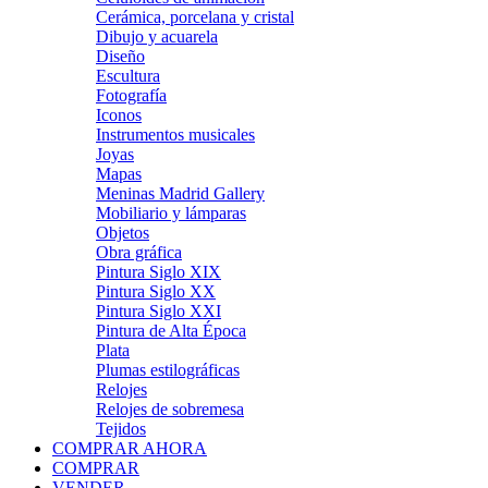
Cerámica, porcelana y cristal
Dibujo y acuarela
Diseño
Escultura
Fotografía
Iconos
Instrumentos musicales
Joyas
Mapas
Meninas Madrid Gallery
Mobiliario y lámparas
Objetos
Obra gráfica
Pintura Siglo XIX
Pintura Siglo XX
Pintura Siglo XXI
Pintura de Alta Época
Plata
Plumas estilográficas
Relojes
Relojes de sobremesa
Tejidos
COMPRAR AHORA
COMPRAR
VENDER