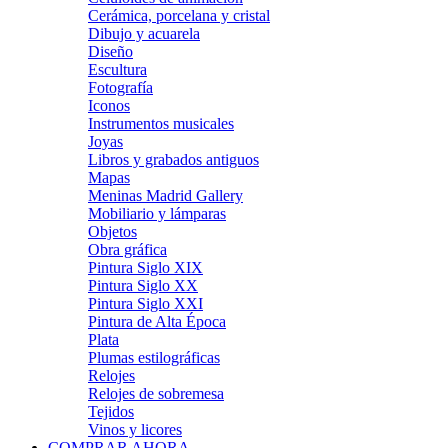
Cerámica, porcelana y cristal
Dibujo y acuarela
Diseño
Escultura
Fotografía
Iconos
Instrumentos musicales
Joyas
Libros y grabados antiguos
Mapas
Meninas Madrid Gallery
Mobiliario y lámparas
Objetos
Obra gráfica
Pintura Siglo XIX
Pintura Siglo XX
Pintura Siglo XXI
Pintura de Alta Época
Plata
Plumas estilográficas
Relojes
Relojes de sobremesa
Tejidos
Vinos y licores
COMPRAR AHORA