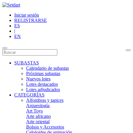
Iniciar sesión
REGISTRARSE
ES
|
EN
SUBASTAS
Calendario de subastas
Próximas subastas
Nuevos lotes
Lotes destacados
Lotes adjudicados
CATEGORÍAS
Alfombras y tapices
Arqueología
Art Toys
Arte africano
Arte oriental
Bolsos y Accesorios
Celuloides de animación