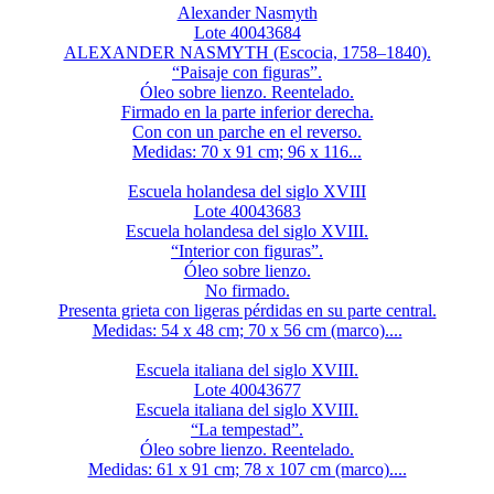
Alexander Nasmyth
Lote 40043684
ALEXANDER NASMYTH (Escocia, 1758–1840).
“Paisaje con figuras”.
Óleo sobre lienzo. Reentelado.
Firmado en la parte inferior derecha.
Con con un parche en el reverso.
Medidas: 70 x 91 cm; 96 x 116...
Escuela holandesa del siglo XVIII
Lote 40043683
Escuela holandesa del siglo XVIII.
“Interior con figuras”.
Óleo sobre lienzo.
No firmado.
Presenta grieta con ligeras pérdidas en su parte central.
Medidas: 54 x 48 cm; 70 x 56 cm (marco)....
Escuela italiana del siglo XVIII.
Lote 40043677
Escuela italiana del siglo XVIII.
“La tempestad”.
Óleo sobre lienzo. Reentelado.
Medidas: 61 x 91 cm; 78 x 107 cm (marco)....