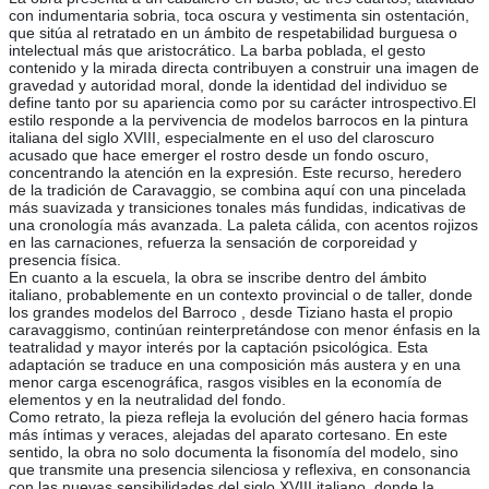
con indumentaria sobria, toca oscura y vestimenta sin ostentación,
que sitúa al retratado en un ámbito de respetabilidad burguesa o
intelectual más que aristocrático. La barba poblada, el gesto
contenido y la mirada directa contribuyen a construir una imagen de
gravedad y autoridad moral, donde la identidad del individuo se
define tanto por su apariencia como por su carácter introspectivo.El
estilo responde a la pervivencia de modelos barrocos en la pintura
italiana del siglo XVIII, especialmente en el uso del claroscuro
acusado que hace emerger el rostro desde un fondo oscuro,
concentrando la atención en la expresión. Este recurso, heredero
de la tradición de Caravaggio, se combina aquí con una pincelada
más suavizada y transiciones tonales más fundidas, indicativas de
una cronología más avanzada. La paleta cálida, con acentos rojizos
en las carnaciones, refuerza la sensación de corporeidad y
presencia física.
En cuanto a la escuela, la obra se inscribe dentro del ámbito
italiano, probablemente en un contexto provincial o de taller, donde
los grandes modelos del Barroco , desde Tiziano hasta el propio
caravaggismo, continúan reinterpretándose con menor énfasis en la
teatralidad y mayor interés por la captación psicológica. Esta
adaptación se traduce en una composición más austera y en una
menor carga escenográfica, rasgos visibles en la economía de
elementos y en la neutralidad del fondo.
Como retrato, la pieza refleja la evolución del género hacia formas
más íntimas y veraces, alejadas del aparato cortesano. En este
sentido, la obra no solo documenta la fisonomía del modelo, sino
que transmite una presencia silenciosa y reflexiva, en consonancia
con las nuevas sensibilidades del siglo XVIII italiano, donde la