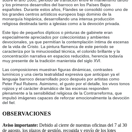
sobre el año 1600, periodo de transición entre el manierismo tardío
y los primeros desarrollos del barroco en los Países Bajos
españoles. Durante estos años, Flandes se consolidó como uno de
los grandes centros artísticos europeos bajo dominio de la
monarquía hispánica, desarrollando una intensa producción
religiosa destinada tanto a iglesias como a la devoción privada.
Este tipo de pequeños dípticos o pinturas de gabinete eran
especialmente apreciados por coleccionistas y ambientes
devocionales, ya que permitían la contemplación íntima de escenas
de la vida de Cristo. La pintura flamenca de este periodo se
caracteriza por la minuciosidad técnica, el colorido brillante y la
concentración narrativa en espacios reducidos, herencia todavía
muy presente de la tradición manierista del siglo XVI.
Las composiciones muestran figuras dinámicas, contrastes
lumínicos y una cierta teatralidad expresiva que anticipan ya el
lenguaje barroco desarrollado poco después por artistas como
Peter Paul Rubens. Asimismo, el gusto por el detalle, los vivos tonos
rojizos y el carácter dramático de las escenas responden
plenamente a la sensibilidad religiosa de la Contrarreforma, que
impulsó imágenes capaces de reforzar emocionalmente la devoción
del fiel.
OBSERVACIONES
Aviso importante:
Debido al cierre de nuestras oficinas del 7 al 30
de agosto, los plazos de gestión, recogida y envío de los lotes