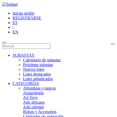
Iniciar sesión
REGISTRARSE
ES
|
EN
SUBASTAS
Calendario de subastas
Próximas subastas
Nuevos lotes
Lotes destacados
Lotes adjudicados
CATEGORÍAS
Alfombras y tapices
Arqueología
Art Toys
Arte africano
Arte oriental
Bolsos y Accesorios
Celuloides de animación