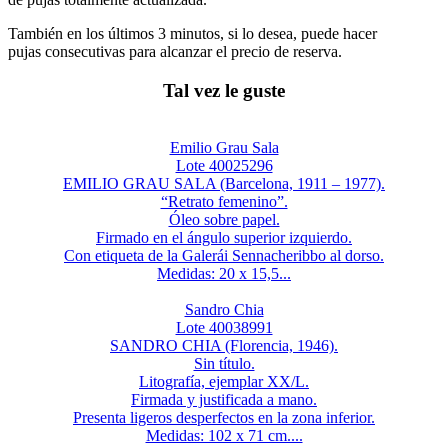
También en los últimos 3 minutos, si lo desea, puede hacer
pujas consecutivas para alcanzar el precio de reserva.
Tal vez le guste
Emilio Grau Sala
Lote 40025296
EMILIO GRAU SALA (Barcelona, 1911 – 1977).
“Retrato femenino”.
Óleo sobre papel.
Firmado en el ángulo superior izquierdo.
Con etiqueta de la Galerái Sennacheribbo al dorso.
Medidas: 20 x 15,5...
Sandro Chia
Lote 40038991
SANDRO CHIA (Florencia, 1946).
Sin título.
Litografía, ejemplar XX/L.
Firmada y justificada a mano.
Presenta ligeros desperfectos en la zona inferior.
Medidas: 102 x 71 cm....