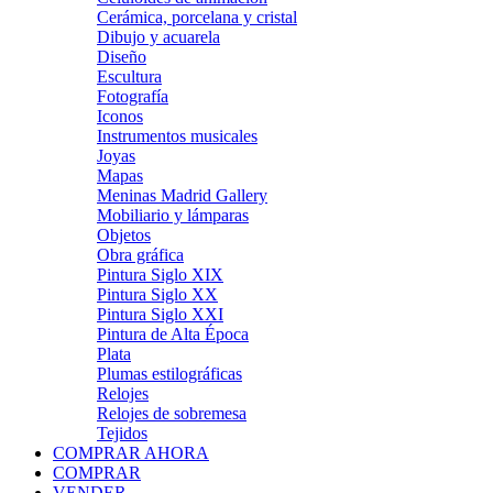
Cerámica, porcelana y cristal
Dibujo y acuarela
Diseño
Escultura
Fotografía
Iconos
Instrumentos musicales
Joyas
Mapas
Meninas Madrid Gallery
Mobiliario y lámparas
Objetos
Obra gráfica
Pintura Siglo XIX
Pintura Siglo XX
Pintura Siglo XXI
Pintura de Alta Época
Plata
Plumas estilográficas
Relojes
Relojes de sobremesa
Tejidos
COMPRAR AHORA
COMPRAR
VENDER