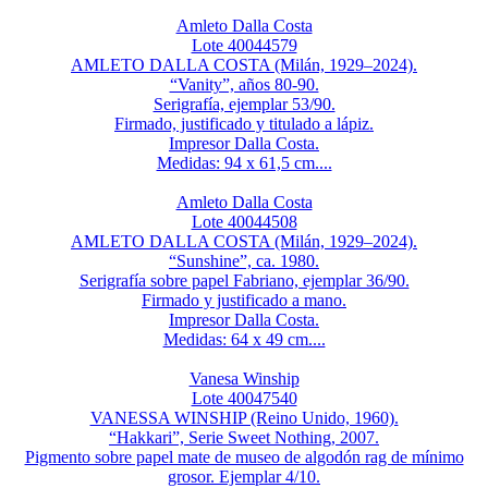
Amleto Dalla Costa
Lote 40044579
AMLETO DALLA COSTA (Milán, 1929–2024).
“Vanity”, años 80-90.
Serigrafía, ejemplar 53/90.
Firmado, justificado y titulado a lápiz.
Impresor Dalla Costa.
Medidas: 94 x 61,5 cm....
Amleto Dalla Costa
Lote 40044508
AMLETO DALLA COSTA (Milán, 1929–2024).
“Sunshine”, ca. 1980.
Serigrafía sobre papel Fabriano, ejemplar 36/90.
Firmado y justificado a mano.
Impresor Dalla Costa.
Medidas: 64 x 49 cm....
Vanesa Winship
Lote 40047540
VANESSA WINSHIP (Reino Unido, 1960).
“Hakkari”, Serie Sweet Nothing, 2007.
Pigmento sobre papel mate de museo de algodón rag de mínimo
grosor. Ejemplar 4/10.