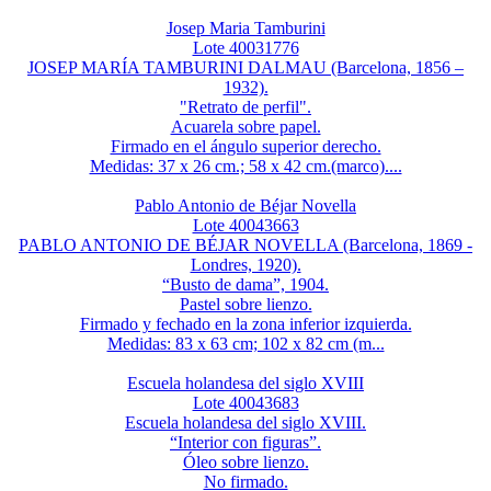
Josep Maria Tamburini
Lote 40031776
JOSEP MARÍA TAMBURINI DALMAU (Barcelona, 1856 –
1932).
"Retrato de perfil".
Acuarela sobre papel.
Firmado en el ángulo superior derecho.
Medidas: 37 x 26 cm.; 58 x 42 cm.(marco)....
Pablo Antonio de Béjar Novella
Lote 40043663
PABLO ANTONIO DE BÉJAR NOVELLA (Barcelona, 1869 -
Londres, 1920).
“Busto de dama”, 1904.
Pastel sobre lienzo.
Firmado y fechado en la zona inferior izquierda.
Medidas: 83 x 63 cm; 102 x 82 cm (m...
Escuela holandesa del siglo XVIII
Lote 40043683
Escuela holandesa del siglo XVIII.
“Interior con figuras”.
Óleo sobre lienzo.
No firmado.