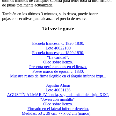
últimos minutos de cualquier subasta para tener toda la información
de pujas totalmente actualizada.
También en los últimos 3 minutos, si lo desea, puede hacer
pujas consecutivas para alcanzar el precio de reserva.
Tal vez le guste
Escuela francesa; c. 1820-1830.
Lote 40022100
Escuela francesa; c. 1820-1830.
“La caridad”.
Óleo sobre lienzo.
Presenta perforaciones en el lienzo.
Posee marco de época, c. 1830.
Muestra restos de firma ilegible en el ángulo inferior izqu...
Agustín Almar
Lote 40031136
AGUSTÍN ALMAR (Valencia, segunda mitad del siglo XIX).
“Joven con mantilla”.
Óleo sobre lienzo.
Firmado en el lateral inferior derecho.
Medidas: 53 x 39 cm; 77 x 62 cm (marco)....