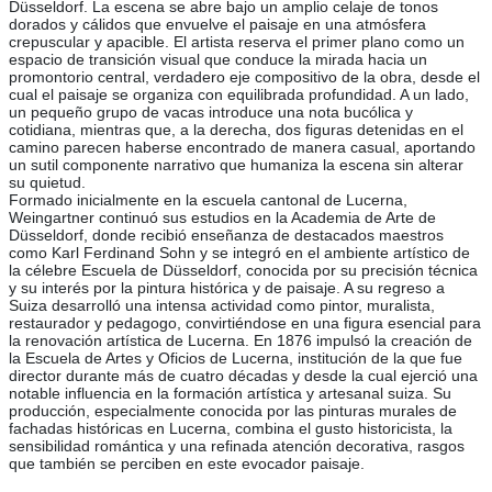
Düsseldorf. La escena se abre bajo un amplio celaje de tonos
dorados y cálidos que envuelve el paisaje en una atmósfera
crepuscular y apacible. El artista reserva el primer plano como un
espacio de transición visual que conduce la mirada hacia un
promontorio central, verdadero eje compositivo de la obra, desde el
cual el paisaje se organiza con equilibrada profundidad. A un lado,
un pequeño grupo de vacas introduce una nota bucólica y
cotidiana, mientras que, a la derecha, dos figuras detenidas en el
camino parecen haberse encontrado de manera casual, aportando
un sutil componente narrativo que humaniza la escena sin alterar
su quietud.
Formado inicialmente en la escuela cantonal de Lucerna,
Weingartner continuó sus estudios en la Academia de Arte de
Düsseldorf, donde recibió enseñanza de destacados maestros
como Karl Ferdinand Sohn y se integró en el ambiente artístico de
la célebre Escuela de Düsseldorf, conocida por su precisión técnica
y su interés por la pintura histórica y de paisaje. A su regreso a
Suiza desarrolló una intensa actividad como pintor, muralista,
restaurador y pedagogo, convirtiéndose en una figura esencial para
la renovación artística de Lucerna. En 1876 impulsó la creación de
la Escuela de Artes y Oficios de Lucerna, institución de la que fue
director durante más de cuatro décadas y desde la cual ejerció una
notable influencia en la formación artística y artesanal suiza. Su
producción, especialmente conocida por las pinturas murales de
fachadas históricas en Lucerna, combina el gusto historicista, la
sensibilidad romántica y una refinada atención decorativa, rasgos
que también se perciben en este evocador paisaje.