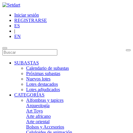
Iniciar sesión
REGISTRARSE
ES
|
EN
SUBASTAS
Calendario de subastas
Próximas subastas
Nuevos lotes
Lotes destacados
Lotes adjudicados
CATEGORÍAS
Alfombras y tapices
Arqueología
Art Toys
Arte africano
Arte oriental
Bolsos y Accesorios
Celuloides de animación