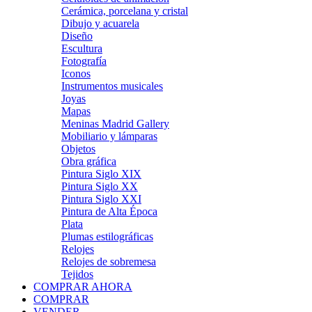
Cerámica, porcelana y cristal
Dibujo y acuarela
Diseño
Escultura
Fotografía
Iconos
Instrumentos musicales
Joyas
Mapas
Meninas Madrid Gallery
Mobiliario y lámparas
Objetos
Obra gráfica
Pintura Siglo XIX
Pintura Siglo XX
Pintura Siglo XXI
Pintura de Alta Época
Plata
Plumas estilográficas
Relojes
Relojes de sobremesa
Tejidos
COMPRAR AHORA
COMPRAR
VENDER