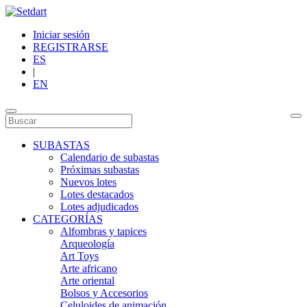
Iniciar sesión
REGISTRARSE
ES
|
EN
SUBASTAS
Calendario de subastas
Próximas subastas
Nuevos lotes
Lotes destacados
Lotes adjudicados
CATEGORÍAS
Alfombras y tapices
Arqueología
Art Toys
Arte africano
Arte oriental
Bolsos y Accesorios
Celuloides de animación