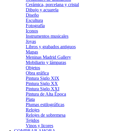
Cerámica, porcelana y cristal
Dibujo y acuarela
Diseño
Escultura
Fotografía
Iconos
Instrumentos musicales
Joyas
Libros y grabados antiguos
Mapas
Meninas Madrid Gallery
Mobiliario y lámparas
Objetos
Obra gráfica
Pintura Siglo XIX
Pintura Siglo XX
Pintura Siglo XXI
Pintura de Alta Época
Plata
Plumas estilográficas
Relojes
Relojes de sobremesa
Tejidos
Vinos y licores
COMPRAR AHORA