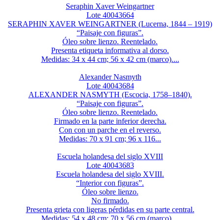
Seraphin Xaver Weingartner
Lote 40043664
SERAPHIN XAVER WEINGARTNER (Lucerna, 1844 – 1919)
“Paisaje con figuras”.
Óleo sobre lienzo. Reentelado.
Presenta etiqueta informativa al dorso.
Medidas: 34 x 44 cm; 56 x 42 cm (marco)....
Alexander Nasmyth
Lote 40043684
ALEXANDER NASMYTH (Escocia, 1758–1840).
“Paisaje con figuras”.
Óleo sobre lienzo. Reentelado.
Firmado en la parte inferior derecha.
Con con un parche en el reverso.
Medidas: 70 x 91 cm; 96 x 116...
Escuela holandesa del siglo XVIII
Lote 40043683
Escuela holandesa del siglo XVIII.
“Interior con figuras”.
Óleo sobre lienzo.
No firmado.
Presenta grieta con ligeras pérdidas en su parte central.
Medidas: 54 x 48 cm; 70 x 56 cm (marco)....