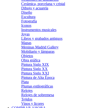
Cerámica, porcelana y cristal
Dibujo y acuarela
Diseño
Escultura
Fotografía
Iconos
Instrumentos musicales
Joyas
Libros y grabados antiguos
Mapas
Meninas Madrid Gallery
Mobiliario y lámparas
Objetos
Obra gráfica
Pintura Siglo XIX
Pintura Siglo XX
Pintura Siglo XXI
Pintura de Alta Época
Plata
Plumas estilográficas
Relojes
Relojes de sobremesa
Tejidos
Vinos y licores
COMPRAR AHORA