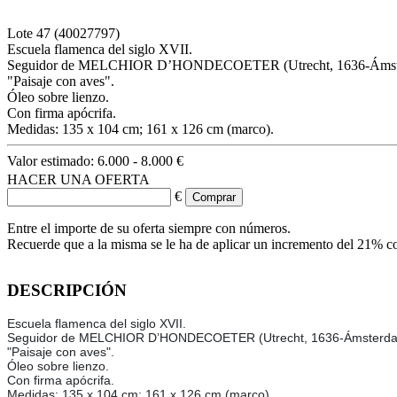
Lote
47
(40027797)
Escuela flamenca del siglo XVII.
Seguidor de MELCHIOR D’HONDECOETER (Utrecht, 1636-Ámste
"Paisaje con aves".
Óleo sobre lienzo.
Con firma apócrifa.
Medidas: 135 x 104 cm; 161 x 126 cm (marco).
Valor estimado:
6.000 - 8.000 €
HACER UNA OFERTA
€
Entre el importe de su oferta siempre con números.
Recuerde que a la misma se le ha de aplicar un incremento del 21% c
DESCRIPCIÓN
Escuela flamenca del siglo XVII.
Seguidor de MELCHIOR D’HONDECOETER (Utrecht, 1636-Ámsterda
"Paisaje con aves".
Óleo sobre lienzo.
Con firma apócrifa.
Medidas: 135 x 104 cm; 161 x 126 cm (marco).