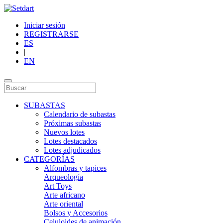
Iniciar sesión
REGISTRARSE
ES
|
EN
SUBASTAS
Calendario de subastas
Próximas subastas
Nuevos lotes
Lotes destacados
Lotes adjudicados
CATEGORÍAS
Alfombras y tapices
Arqueología
Art Toys
Arte africano
Arte oriental
Bolsos y Accesorios
Celuloides de animación