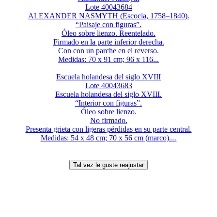
Lote 40043684
ALEXANDER NASMYTH (Escocia, 1758–1840).
“Paisaje con figuras”.
Óleo sobre lienzo. Reentelado.
Firmado en la parte inferior derecha.
Con con un parche en el reverso.
Medidas: 70 x 91 cm; 96 x 116...
Escuela holandesa del siglo XVIII
Lote 40043683
Escuela holandesa del siglo XVIII.
“Interior con figuras”.
Óleo sobre lienzo.
No firmado.
Presenta grieta con ligeras pérdidas en su parte central.
Medidas: 54 x 48 cm; 70 x 56 cm (marco)....