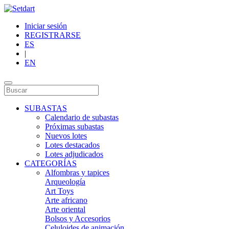
Iniciar sesión
REGISTRARSE
ES
|
EN
SUBASTAS
Calendario de subastas
Próximas subastas
Nuevos lotes
Lotes destacados
Lotes adjudicados
CATEGORÍAS
Alfombras y tapices
Arqueología
Art Toys
Arte africano
Arte oriental
Bolsos y Accesorios
Celuloides de animación