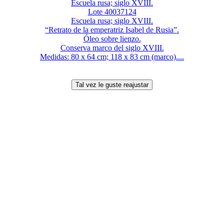
Escuela rusa; siglo XVIII.
Lote 40037124
Escuela rusa; siglo XVIII.
“Retrato de la emperatriz Isabel de Rusia”.
Óleo sobre lienzo.
Conserva marco del siglo XVIII.
Medidas: 80 x 64 cm; 118 x 83 cm (marco)....