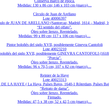
Conserva marco de época.
Medidas: 130 x 86 cm; 146 x 103 cm (marco)....
Círculo de Juan de Arellano
Lote 40006397
culo de JUAN DE ARELLANO (Santorcaz, Madrid, 1614 – Madrid, 1
“El sentido del olfato”.
Óleo sobre lienzo. Reentelado.
Medidas: 99 x 89 cm; 117 x 106 cm (marco)....
Pintor boloñés del siglo XVII, posiblemente Ginevra Cantofoli
Lote 40023210
 boloñés del siglo XVII, posiblemente GINEVRA CANTOFOLI (1618
“Porcia”.
Óleo sobre lienzo. Reentelado.
Medidas: 96 x 70,5 cm; 107 x 82 cm (marco)....
Reinier de la Haye
Lote 40023313
DE LA HAYE ( La Haya, Países Bajos, 1640-1 Róterdam, Países Bajo
“Retrato de dama”.
Óleo sobre lienzo. Reentelado.
Firmado.
Medidas: 47,5 x 38 cm; 52 x 42,5 cm (marco)....