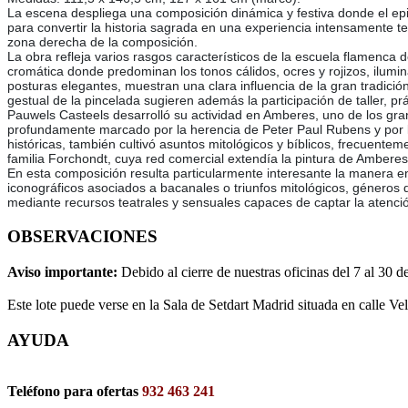
La escena despliega una composición dinámica y festiva donde el epi
para convertir la historia sagrada en una experiencia intensamente t
zona derecha de la composición.
La obra refleja varios rasgos característicos de la escuela flamenc
cromática donde predominan los tonos cálidos, ocres y rojizos, ilumi
posturas elegantes, muestran una clara influencia de la gran tradició
gestual de la pincelada sugieren además la participación de taller, p
Pauwels Casteels desarrolló su actividad en Amberes, uno de los gr
profundamente marcado por la herencia de Peter Paul Rubens y por 
históricas, también cultivó asuntos mitológicos y bíblicos, frecuen
familia Forchondt, cuya red comercial extendía la pintura de Amberes 
En esta composición resulta particularmente interesante la manera e
iconográficos asociados a bacanales o triunfos mitológicos, géneros 
mediante recursos teatrales y sensuales capaces de captar la atenció
OBSERVACIONES
Aviso importante:
Debido al cierre de nuestras oficinas del 7 al 30 d
Este lote puede verse en la Sala de Setdart Madrid situada en calle Ve
AYUDA
Teléfono para ofertas
932 463 241