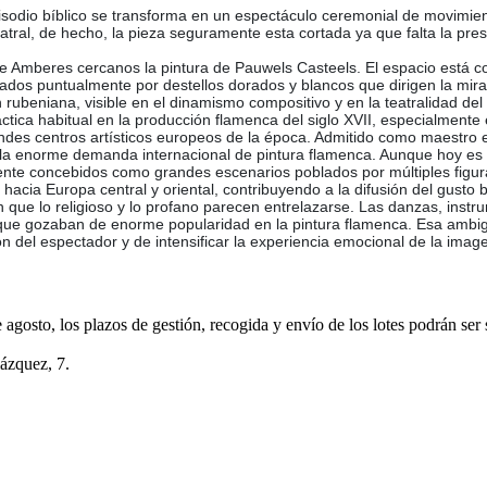
sodio bíblico se transforma en un espectáculo ceremonial de movimien
eatral, de hecho, la pieza seguramente esta cortada ya que falta la pr
a de Amberes cercanos la pintura de Pauwels Casteels. El espacio está 
nados puntualmente por destellos dorados y blancos que dirigen la mira
n rubeniana, visible en el dinamismo compositivo y en la teatralidad de
ráctica habitual en la producción flamenca del siglo XVII, especialment
andes centros artísticos europeos de la época. Admitido como maestro
la enorme demanda internacional de pintura flamenca. Aunque hoy es 
temente concebidos como grandes escenarios poblados por múltiples fig
hacia Europa central y oriental, contribuyendo a la difusión del gusto
n que lo religioso y lo profano parecen entrelazarse. Las danzas, in
que gozaban de enorme popularidad en la pintura flamenca. Esa ambigüe
n del espectador y de intensificar la experiencia emocional de la imag
e agosto, los plazos de gestión, recogida y envío de los lotes podrán ser
lázquez, 7.