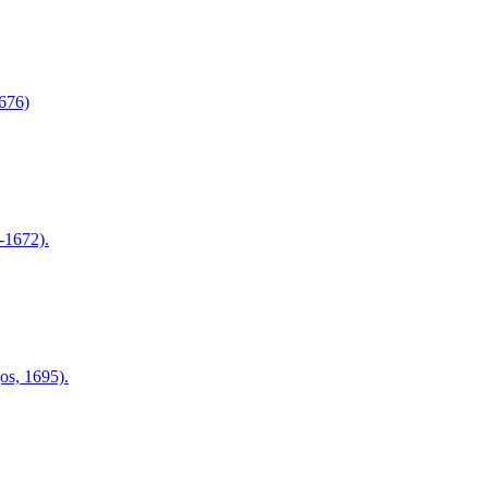
676)
-1672).
s, 1695).