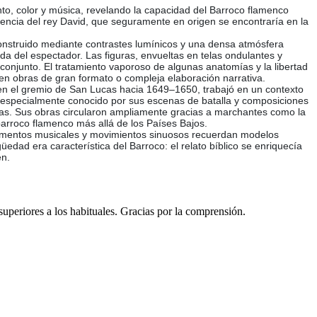
to, color y música, revelando la capacidad del Barroco flamenco
esencia del rey David, que seguramente en origen se encontraría en la
construido mediante contrastes lumínicos y una densa atmósfera
da del espectador. Las figuras, envueltas en telas ondulantes y
l conjunto. El tratamiento vaporoso de algunas anatomías y la libertad
e en obras de gran formato o compleja elaboración narrativa.
 en el gremio de San Lucas hacia 1649–1650, trabajó en un contexto
especialmente conocido por sus escenas de batalla y composiciones
uras. Sus obras circularon ampliamente gracias a marchantes como la
 barroco flamenco más allá de los Países Bajos.
strumentos musicales y movimientos sinuosos recuerdan modelos
dad era característica del Barroco: el relato bíblico se enriquecía
en.
 superiores a los habituales. Gracias por la comprensión.