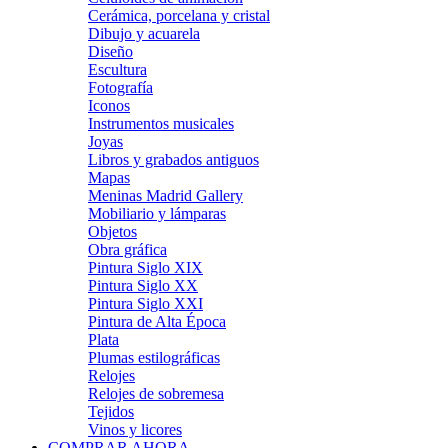
Cerámica, porcelana y cristal
Dibujo y acuarela
Diseño
Escultura
Fotografía
Iconos
Instrumentos musicales
Joyas
Libros y grabados antiguos
Mapas
Meninas Madrid Gallery
Mobiliario y lámparas
Objetos
Obra gráfica
Pintura Siglo XIX
Pintura Siglo XX
Pintura Siglo XXI
Pintura de Alta Época
Plata
Plumas estilográficas
Relojes
Relojes de sobremesa
Tejidos
Vinos y licores
COMPRAR AHORA