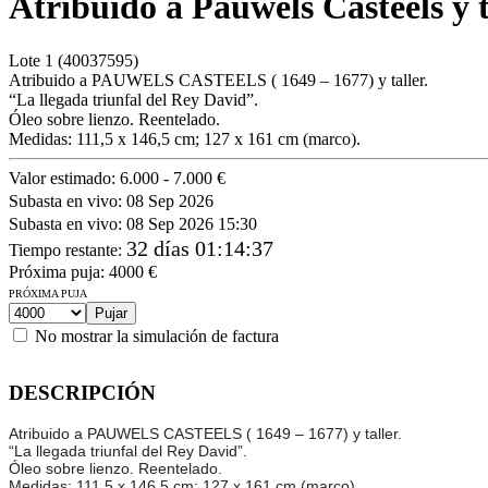
Atribuido a Pauwels Casteels y t
Lote
1
(40037595)
Atribuido a PAUWELS CASTEELS ( 1649 – 1677) y taller.
“La llegada triunfal del Rey David”.
Óleo sobre lienzo. Reentelado.
Medidas: 111,5 x 146,5 cm; 127 x 161 cm (marco).
Valor estimado:
6.000 - 7.000 €
Subasta en vivo:
08 Sep 2026
Subasta en vivo:
08 Sep 2026 15:30
32 días 01:14:37
Tiempo restante
:
Próxima puja:
4000
€
PRÓXIMA PUJA
No mostrar la simulación de factura
DESCRIPCIÓN
Atribuido a PAUWELS CASTEELS ( 1649 – 1677) y taller.
“La llegada triunfal del Rey David”.
Óleo sobre lienzo. Reentelado.
Medidas: 111,5 x 146,5 cm; 127 x 161 cm (marco).