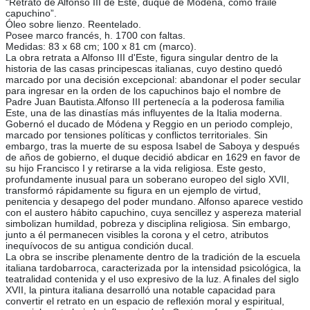
“Retrato de Alfonso III de Este, duque de Módena, como fraile
capuchino”.
Óleo sobre lienzo. Reentelado.
Posee marco francés, h. 1700 con faltas.
Medidas: 83 x 68 cm; 100 x 81 cm (marco).
La obra retrata a Alfonso III d'Este, figura singular dentro de la
historia de las casas principescas italianas, cuyo destino quedó
marcado por una decisión excepcional: abandonar el poder secular
para ingresar en la orden de los capuchinos bajo el nombre de
Padre Juan Bautista.Alfonso III pertenecía a la poderosa familia
Este, una de las dinastías más influyentes de la Italia moderna.
Gobernó el ducado de Módena y Reggio en un periodo complejo,
marcado por tensiones políticas y conflictos territoriales. Sin
embargo, tras la muerte de su esposa Isabel de Saboya y después
de años de gobierno, el duque decidió abdicar en 1629 en favor de
su hijo Francisco I y retirarse a la vida religiosa. Este gesto,
profundamente inusual para un soberano europeo del siglo XVII,
transformó rápidamente su figura en un ejemplo de virtud,
penitencia y desapego del poder mundano. Alfonso aparece vestido
con el austero hábito capuchino, cuya sencillez y aspereza material
simbolizan humildad, pobreza y disciplina religiosa. Sin embargo,
junto a él permanecen visibles la corona y el cetro, atributos
inequívocos de su antigua condición ducal.
La obra se inscribe plenamente dentro de la tradición de la escuela
italiana tardobarroca, caracterizada por la intensidad psicológica, la
teatralidad contenida y el uso expresivo de la luz. A finales del siglo
XVII, la pintura italiana desarrolló una notable capacidad para
convertir el retrato en un espacio de reflexión moral y espiritual,