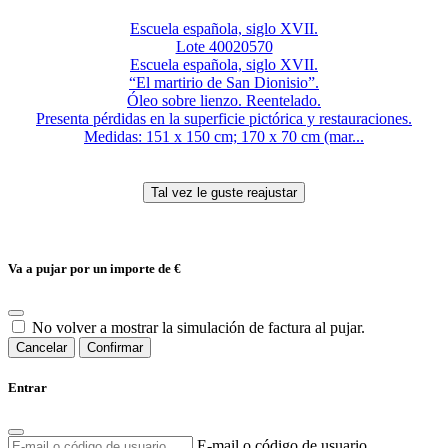
Escuela española, siglo XVII.
Lote 40020570
Escuela española, siglo XVII.
“El martirio de San Dionisio”.
Óleo sobre lienzo. Reentelado.
Presenta pérdidas en la superficie pictórica y restauraciones.
Medidas: 151 x 150 cm; 170 x 70 cm (mar...
Va a pujar por un importe de
€
No volver a mostrar la simulación de factura al pujar.
Cancelar
Confirmar
Entrar
E-mail o código de usuario