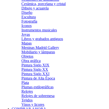
Cerámica, porcelana y cristal
Dibujo y acuarela
Diseño
Escultura
Fotografía
Iconos
Instrumentos musicales
Joyas
Libros y grabados antiguos
Mapas
Meninas Madrid Gallery
Mobiliario y lámparas
Objetos
Obra gráfica
Pintura Siglo XIX
Pintura Siglo XX
Pintura Siglo XXI
Pintura de Alta Época
Plata
Plumas estilográficas
Relojes
Relojes de sobremesa
Tejidos
Vinos y licores
COMPRAR AHORA