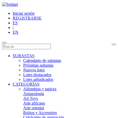
Iniciar sesión
REGISTRARSE
ES
|
EN
SUBASTAS
Calendario de subastas
Próximas subastas
Nuevos lotes
Lotes destacados
Lotes adjudicados
CATEGORÍAS
Alfombras y tapices
Arqueología
Art Toys
Arte africano
Arte oriental
Bolsos y Accesorios
Celuloides de animación