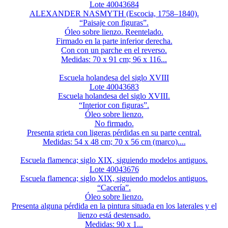
Lote 40043684
ALEXANDER NASMYTH (Escocia, 1758–1840).
“Paisaje con figuras”.
Óleo sobre lienzo. Reentelado.
Firmado en la parte inferior derecha.
Con con un parche en el reverso.
Medidas: 70 x 91 cm; 96 x 116...
Escuela holandesa del siglo XVIII
Lote 40043683
Escuela holandesa del siglo XVIII.
“Interior con figuras”.
Óleo sobre lienzo.
No firmado.
Presenta grieta con ligeras pérdidas en su parte central.
Medidas: 54 x 48 cm; 70 x 56 cm (marco)....
Escuela flamenca; siglo XIX, siguiendo modelos antiguos.
Lote 40043676
Escuela flamenca; siglo XIX, siguiendo modelos antiguos.
“Cacería”.
Óleo sobre lienzo.
Presenta alguna pérdida en la pintura situada en los laterales y el
lienzo está destensado.
Medidas: 90 x 1...