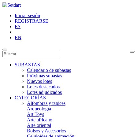
Iniciar sesión
REGISTRARSE
ES
|
EN
SUBASTAS
Calendario de subastas
Próximas subastas
Nuevos lotes
Lotes destacados
Lotes adjudicados
CATEGORÍAS
Alfombras y tapices
Arqueología
Art Toys
Arte africano
Arte oriental
Bolsos y Accesorios
Celuloides de animación