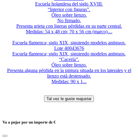
Escuela holandesa del siglo XVIII.
“Interior con figuras”.
Óleo sobre lienzo.
No firmado.
Presenta grieta con ligeras pérdidas en su parte central.
Medidas: 54 x 48 cm; 70 x 56 cm (marco)....
Escuela flamenca; siglo XIX, siguiendo modelos antiguos.
Lote 40043676
Escuela flamenca; siglo XIX, siguiendo modelos antiguos.
“Cacería”.
Óleo sobre lienzo.
Presenta alguna pérdida en la pintura situada en los laterales y el
lienzo está destensado.
Medidas: 90 x 1...
Va a pujar por un importe de
€