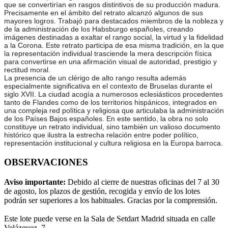
que se convertirían en rasgos distintivos de su producción madura.
Precisamente en el ámbito del retrato alcanzó algunos de sus
mayores logros. Trabajó para destacados miembros de la nobleza y
de la administración de los Habsburgo españoles, creando
imágenes destinadas a exaltar el rango social, la virtud y la fidelidad
a la Corona. Este retrato participa de esa misma tradición, en la que
la representación individual trasciende la mera descripción física
para convertirse en una afirmación visual de autoridad, prestigio y
rectitud moral.
La presencia de un clérigo de alto rango resulta además
especialmente significativa en el contexto de Bruselas durante el
siglo XVII. La ciudad acogía a numerosos eclesiásticos procedentes
tanto de Flandes como de los territorios hispánicos, integrados en
una compleja red política y religiosa que articulaba la administración
de los Países Bajos españoles. En este sentido, la obra no solo
constituye un retrato individual, sino también un valioso documento
histórico que ilustra la estrecha relación entre poder político,
representación institucional y cultura religiosa en la Europa barroca.
OBSERVACIONES
Aviso importante:
Debido al cierre de nuestras oficinas del 7 al 30
de agosto, los plazos de gestión, recogida y envío de los lotes
podrán ser superiores a los habituales. Gracias por la comprensión.
Este lote puede verse en la Sala de Setdart Madrid situada en calle
Velázquez, 7.