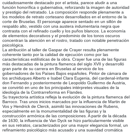
cuidadosamente destacado por el artista, parece aludir a una
función honorífica o gubernativa, reforzando la imagen de autoridad
y prestigio del retratado. La composición responde plenamente a
los modelos de retrato cortesano desarrollados en el entorno de la
corte de Bruselas. El personaje aparece sentado en un sillón de
respaldo alto, vestido con una austera indumentaria negra que
contrasta con el refinado cuello y los puños blancos. La economía
de elementos decorativos y el predominio de los tonos oscuros
concentran la atención en el rostro, tratado con notable penetración
psicológica.
La atribución al taller de Gaspar de Crayer resulta plenamente
coherente tanto por la calidad de ejecución como por las
características estilísticas de la obra. Crayer fue una de las figuras
más destacadas de la pintura flamenca del siglo XVII y desarrolló
gran parte de su carrera en Bruselas al servicio de los
gobernadores de los Países Bajos españoles. Pintor de cámara de
los archiduques Alberto e Isabel Clara Eugenia, del cardenal-infante
don Fernando y posteriormente de Leopoldo Guillermo de Austria,
se convirtió en uno de los principales intérpretes visuales de la
ideología de la Contrarreforma en Flandes.
Su trayectoria artística refleja la evolución de la pintura flamenca del
Barroco. Tras unos inicios marcados por la influencia de Martin de
Vos y Hendrick de Clerck, asimiló las innovaciones de Rubens,
especialmente en la monumentalidad de las figuras y la
construcción armónica de las composiciones. A partir de la década
de 1630, la influencia de Van Dyck se hizo particularmente visible
en sus retratos, caracterizados por una mayor elegancia formal, un
refinamiento psicológico más acusado y una suavidad cromática