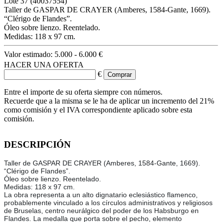
Lote
37
(40037554)
Taller de GASPAR DE CRAYER (Amberes, 1584-Gante, 1669).
“Clérigo de Flandes”.
Óleo sobre lienzo. Reentelado.
Medidas: 118 x 97 cm.
Valor estimado:
5.000 - 6.000 €
HACER UNA OFERTA
€
Entre el importe de su oferta siempre con números.
Recuerde que a la misma se le ha de aplicar un incremento del 21%
como comisión y el IVA correspondiente aplicado sobre esta
comisión.
DESCRIPCIÓN
Taller de GASPAR DE CRAYER (Amberes, 1584-Gante, 1669).
“Clérigo de Flandes”.
Óleo sobre lienzo. Reentelado.
Medidas: 118 x 97 cm.
La obra representa a un alto dignatario eclesiástico flamenco,
probablemente vinculado a los círculos administrativos y religiosos
de Bruselas, centro neurálgico del poder de los Habsburgo en
Flandes. La medalla que porta sobre el pecho, elemento