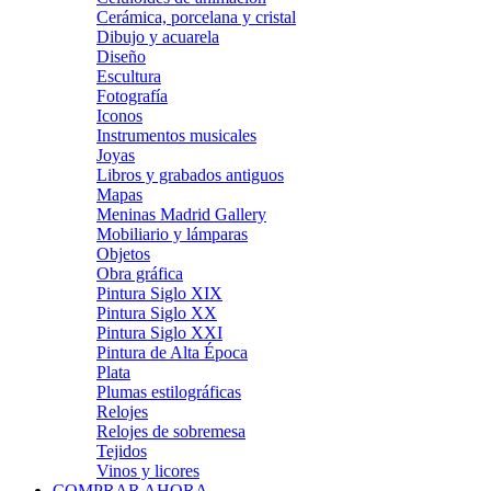
Cerámica, porcelana y cristal
Dibujo y acuarela
Diseño
Escultura
Fotografía
Iconos
Instrumentos musicales
Joyas
Libros y grabados antiguos
Mapas
Meninas Madrid Gallery
Mobiliario y lámparas
Objetos
Obra gráfica
Pintura Siglo XIX
Pintura Siglo XX
Pintura Siglo XXI
Pintura de Alta Época
Plata
Plumas estilográficas
Relojes
Relojes de sobremesa
Tejidos
Vinos y licores
COMPRAR AHORA