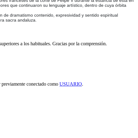
res franceses de la corte de Felipe V durante la estancia de esta en
dores que continuaron su lenguaje artístico, dentro de cuya órbita
ión de dramatismo contenido, expresividad y sentido espiritual
ura sacra andaluza.
 superiores a los habituales. Gracias por la comprensión.
tar previamente conectado como
USUARIO
.