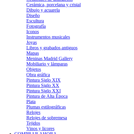
Cerámica, porcelana y cristal
Dibujo y acuarela
Diseño
Escultura
Fotografía
Iconos
Instrumentos musicales
Joyas
Libros y grabados antiguos
Mapas
Meninas Madrid Gallery
Mobiliario y lámparas
Objetos
Obra gráfica
Pintura Siglo XIX
Pintura Siglo XX
Pintura Siglo XXI
Pintura de Alta Época
Plata
Plumas estilográficas
Relojes
Relojes de sobremesa
Tejidos
Vinos y licores
COMPRAR AHORA