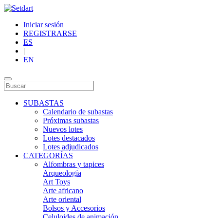
Iniciar sesión
REGISTRARSE
ES
|
EN
SUBASTAS
Calendario de subastas
Próximas subastas
Nuevos lotes
Lotes destacados
Lotes adjudicados
CATEGORÍAS
Alfombras y tapices
Arqueología
Art Toys
Arte africano
Arte oriental
Bolsos y Accesorios
Celuloides de animación