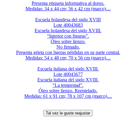
Presenta etiqueta informativa al dorso.
Medidas: 34 x 44 cm; 56 x 42 cm (marco)....
Escuela holandesa del siglo XVIII
Lote 40043683
Escuela holandesa del siglo XVIII.
“Interior con figuras”.
Óleo sobre lienzo.
No firmado.
Presenta grieta con ligeras pérdidas en su parte central.
Medidas: 54 x 48 cm; 70 x 56 cm (marco)....
Escuela italiana del siglo XVIII.
Lote 40043677
Escuela italiana del siglo XVIII.
“La tempestad”.
Óleo sobre lienzo. Reentelado.
Medidas: 61 x 91 cm; 78 x 107 cm (marco)....