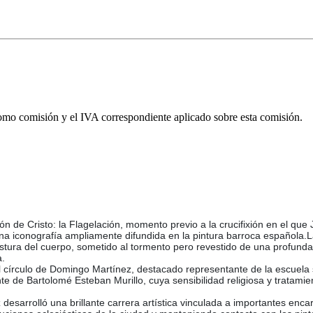
omo comisión y el IVA correspondiente aplicado sobre esta comisión.
n de Cristo: la Flagelación, momento previo a la crucifixión en el qu
a iconografía ampliamente difundida en la pintura barroca española.La 
 postura del cuerpo, sometido al tormento pero revestido de una profunda
a.
el círculo de Domingo Martínez, destacado representante de la escuela sev
e de Bartolomé Esteban Murillo, cuya sensibilidad religiosa y tratamie
esarrolló una brillante carrera artística vinculada a importantes enca