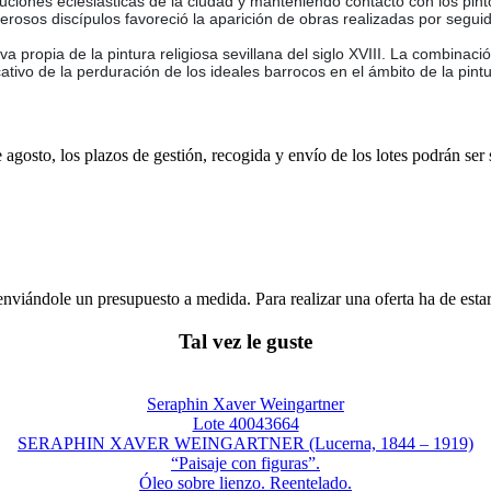
ciones eclesiásticas de la ciudad y manteniendo contacto con los pinto
merosos discípulos favoreció la aparición de obras realizadas por segui
va propia de la pintura religiosa sevillana del siglo XVIII. La combinac
cativo de la perduración de los ideales barrocos en el ámbito de la pint
e agosto, los plazos de gestión, recogida y envío de los lotes podrán ser
enviándole un presupuesto a medida. Para realizar una oferta ha de es
Tal vez le guste
Seraphin Xaver Weingartner
Lote 40043664
SERAPHIN XAVER WEINGARTNER (Lucerna, 1844 – 1919)
“Paisaje con figuras”.
Óleo sobre lienzo. Reentelado.