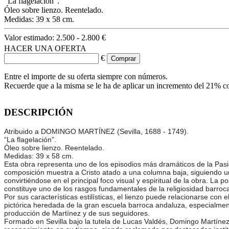
“La flagelación”.
Óleo sobre lienzo. Reentelado.
Medidas: 39 x 58 cm.
Valor estimado:
2.500 - 2.800 €
HACER UNA OFERTA
€
Entre el importe de su oferta siempre con números.
Recuerde que a la misma se le ha de aplicar un incremento del 21% c
DESCRIPCIÓN
Atribuido a DOMINGO MARTÍNEZ (Sevilla, 1688 - 1749).
“La flagelación”.
Óleo sobre lienzo. Reentelado.
Medidas: 39 x 58 cm.
Esta obra representa uno de los episodios más dramáticos de la Pasió
composición muestra a Cristo atado a una columna baja, siguiendo un
convirtiéndose en el principal foco visual y espiritual de la obra. La
constituye uno de los rasgos fundamentales de la religiosidad barroc
Por sus características estilísticas, el lienzo puede relacionarse con 
pictórica heredada de la gran escuela barroca andaluza, especialment
producción de Martínez y de sus seguidores.
Formado en Sevilla bajo la tutela de Lucas Valdés, Domingo Martínez d