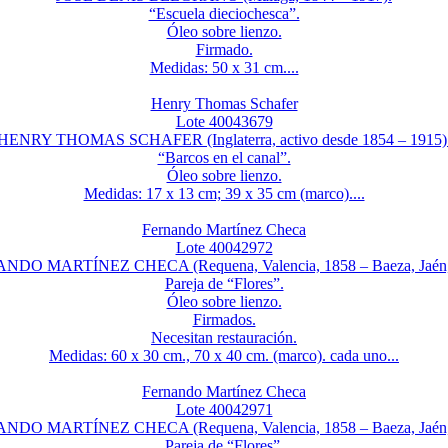
“Escuela dieciochesca”.
Óleo sobre lienzo.
Firmado.
Medidas: 50 x 31 cm....
Henry Thomas Schafer
Lote 40043679
HENRY THOMAS SCHAFER (Inglaterra, activo desde 1854 – 1915)
“Barcos en el canal”.
Óleo sobre lienzo.
Medidas: 17 x 13 cm; 39 x 35 cm (marco)....
Fernando Martínez Checa
Lote 40042972
DO MARTÍNEZ CHECA (Requena, Valencia, 1858 – Baeza, Jaén,
Pareja de “Flores”.
Óleo sobre lienzo.
Firmados.
Necesitan restauración.
Medidas: 60 x 30 cm., 70 x 40 cm. (marco). cada uno...
Fernando Martínez Checa
Lote 40042971
DO MARTÍNEZ CHECA (Requena, Valencia, 1858 – Baeza, Jaén,
Pareja de “Flores”.