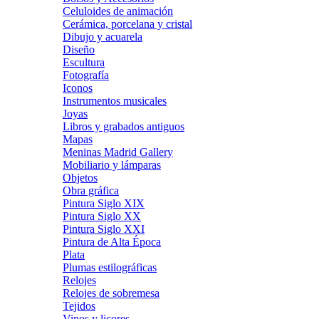
Celuloides de animación
Cerámica, porcelana y cristal
Dibujo y acuarela
Diseño
Escultura
Fotografía
Iconos
Instrumentos musicales
Joyas
Libros y grabados antiguos
Mapas
Meninas Madrid Gallery
Mobiliario y lámparas
Objetos
Obra gráfica
Pintura Siglo XIX
Pintura Siglo XX
Pintura Siglo XXI
Pintura de Alta Época
Plata
Plumas estilográficas
Relojes
Relojes de sobremesa
Tejidos
Vinos y licores