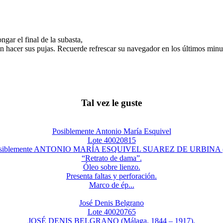
gar el final de la subasta,
n hacer sus pujas. Recuerde refrescar su navegador en los últimos minut
Tal vez le guste
Posiblemente Antonio María Esquivel
Lote 40020815
. Posiblemente ANTONIO MARÍA ESQUIVEL SUAREZ DE URBINA (Sev
“Retrato de dama”.
Óleo sobre lienzo.
Presenta faltas y perforación.
Marco de ép...
José Denis Belgrano
Lote 40020765
JOSÉ DENIS BELGRANO (Málaga, 1844 – 1917).