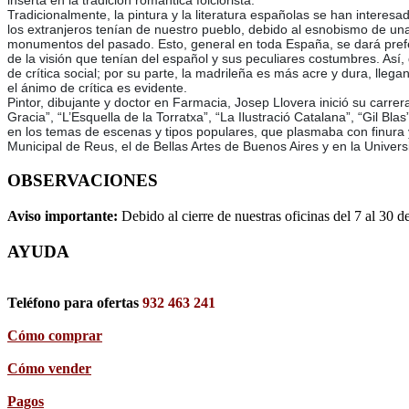
inserta en la tradición romántica folclorista.
Tradicionalmente, la pintura y la literatura españolas se han interesad
los extranjeros tenían de nuestro pueblo, debido al esnobismo de una 
monumentos del pasado. Esto, general en toda España, se dará prefere
de la visión que tenían del español y sus peculiares costumbres. Así,
de crítica social; por su parte, la madrileña es más acre y dura, lle
el ánimo de crítica es evidente.
Pintor, dibujante y doctor en Farmacia, Josep Llovera inició su carr
Gracia”, “L’Esquella de la Torratxa”, “La Ilustració Catalana”, “Gil B
en los temas de escenas y tipos populares, que plasmaba con finura 
Municipal de Reus, el de Bellas Artes de Buenos Aires y en la Univer
OBSERVACIONES
Aviso importante:
Debido al cierre de nuestras oficinas del 7 al 30 d
AYUDA
Teléfono para ofertas
932 463 241
Cómo comprar
Cómo vender
Pagos