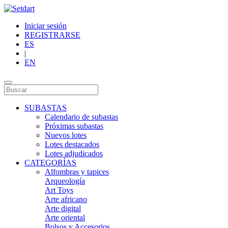
Iniciar sesión
REGISTRARSE
ES
|
EN
SUBASTAS
Calendario de subastas
Próximas subastas
Nuevos lotes
Lotes destacados
Lotes adjudicados
CATEGORÍAS
Alfombras y tapices
Arqueología
Art Toys
Arte africano
Arte digital
Arte oriental
Bolsos y Accesorios