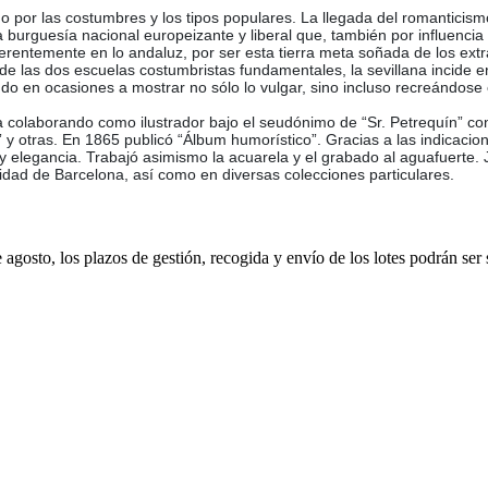
o por las costumbres y los tipos populares. La llegada del romanticismo 
burguesía nacional europeizante y liberal que, también por influencia e
ntemente en lo andaluz, por ser esta tierra meta soñada de los extran
 de las dos escuelas costumbristas fundamentales, la sevillana incide e
gando en ocasiones a mostrar no sólo lo vulgar, sino incluso recreándo
era colaborando como ilustrador bajo el seudónimo de “Sr. Petrequín” c
las” y otras. En 1865 publicó “Álbum humorístico”. Gracias a las indica
y elegancia. Trabajó asimismo la acuarela y el grabado al aguafuerte
sidad de Barcelona, así como en diversas colecciones particulares.
e agosto, los plazos de gestión, recogida y envío de los lotes podrán ser