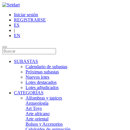
Iniciar sesión
REGISTRARSE
ES
|
EN
SUBASTAS
Calendario de subastas
Próximas subastas
Nuevos lotes
Lotes destacados
Lotes adjudicados
CATEGORÍAS
Alfombras y tapices
Arqueología
Art Toys
Arte africano
Arte oriental
Bolsos y Accesorios
Celuloides de animación