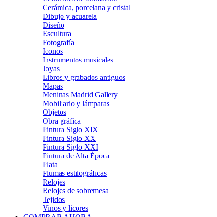
Cerámica, porcelana y cristal
Dibujo y acuarela
Diseño
Escultura
Fotografía
Iconos
Instrumentos musicales
Joyas
Libros y grabados antiguos
Mapas
Meninas Madrid Gallery
Mobiliario y lámparas
Objetos
Obra gráfica
Pintura Siglo XIX
Pintura Siglo XX
Pintura Siglo XXI
Pintura de Alta Época
Plata
Plumas estilográficas
Relojes
Relojes de sobremesa
Tejidos
Vinos y licores
COMPRAR AHORA