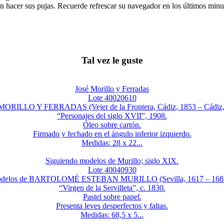
n hacer sus pujas. Recuerde refrescar su navegador en los últimos minut
Tal vez le guste
José Morillo y Ferradas
Lote 40020610
ORILLO Y FERRADAS (Vejer de la Frontera, Cádiz, 1853 – Cádiz,
“Personajes del siglo XVII”, 1908.
Óleo sobre cartón.
Firmado y fechado en el ángulo inferior izquierdo.
Medidas: 28 x 22...
Siguiendo modelos de Murillo; siglo XIX.
Lote 40040930
odelos de BARTOLOMÉ ESTEBAN MURILLO (Sevilla, 1617 – 1682)
“Virgen de la Servilleta”, c. 1830.
Pastel sobre papel.
Presenta leves desperfectos y faltas.
Medidas: 68,5 x 5...