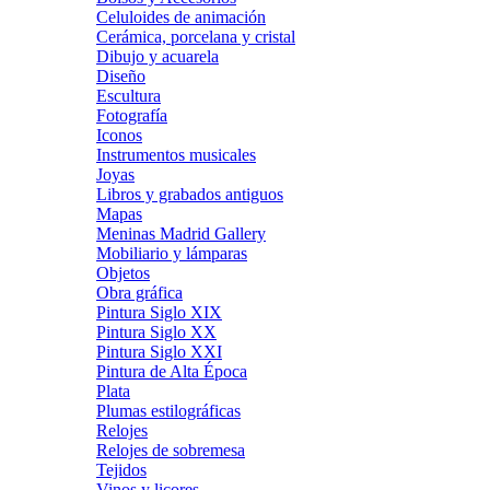
Celuloides de animación
Cerámica, porcelana y cristal
Dibujo y acuarela
Diseño
Escultura
Fotografía
Iconos
Instrumentos musicales
Joyas
Libros y grabados antiguos
Mapas
Meninas Madrid Gallery
Mobiliario y lámparas
Objetos
Obra gráfica
Pintura Siglo XIX
Pintura Siglo XX
Pintura Siglo XXI
Pintura de Alta Época
Plata
Plumas estilográficas
Relojes
Relojes de sobremesa
Tejidos
Vinos y licores