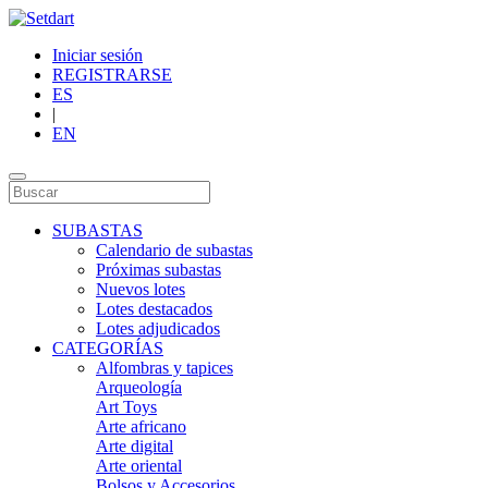
Iniciar sesión
REGISTRARSE
ES
|
EN
SUBASTAS
Calendario de subastas
Próximas subastas
Nuevos lotes
Lotes destacados
Lotes adjudicados
CATEGORÍAS
Alfombras y tapices
Arqueología
Art Toys
Arte africano
Arte digital
Arte oriental
Bolsos y Accesorios