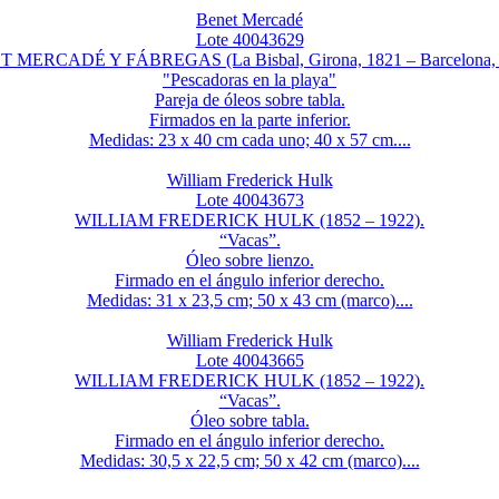
Benet Mercadé
Lote 40043629
 MERCADÉ Y FÁBREGAS (La Bisbal, Girona, 1821 – Barcelona, 
"Pescadoras en la playa"
Pareja de óleos sobre tabla.
Firmados en la parte inferior.
Medidas: 23 x 40 cm cada uno; 40 x 57 cm....
William Frederick Hulk
Lote 40043673
WILLIAM FREDERICK HULK (1852 – 1922).
“Vacas”.
Óleo sobre lienzo.
Firmado en el ángulo inferior derecho.
Medidas: 31 x 23,5 cm; 50 x 43 cm (marco)....
William Frederick Hulk
Lote 40043665
WILLIAM FREDERICK HULK (1852 – 1922).
“Vacas”.
Óleo sobre tabla.
Firmado en el ángulo inferior derecho.
Medidas: 30,5 x 22,5 cm; 50 x 42 cm (marco)....