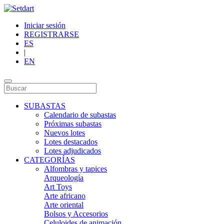
Iniciar sesión
REGISTRARSE
ES
|
EN
SUBASTAS
Calendario de subastas
Próximas subastas
Nuevos lotes
Lotes destacados
Lotes adjudicados
CATEGORÍAS
Alfombras y tapices
Arqueología
Art Toys
Arte africano
Arte oriental
Bolsos y Accesorios
Celuloides de animación