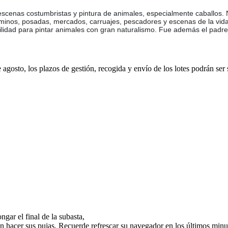
es, escenas costumbristas y pintura de animales, especialmente caballos
minos, posadas, mercados, carruajes, pescadores y escenas de la vida 
bilidad para pintar animales con gran naturalismo. Fue además el padre
e agosto, los plazos de gestión, recogida y envío de los lotes podrán ser
gar el final de la subasta,
n hacer sus pujas. Recuerde refrescar su navegador en los últimos minut