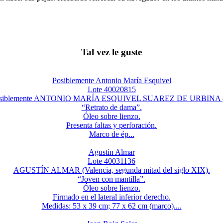
Tal vez le guste
Posiblemente Antonio María Esquivel
Lote 40020815
. Posiblemente ANTONIO MARÍA ESQUIVEL SUAREZ DE URBINA (Sev
“Retrato de dama”.
Óleo sobre lienzo.
Presenta faltas y perforación.
Marco de ép...
Agustín Almar
Lote 40031136
AGUSTÍN ALMAR (Valencia, segunda mitad del siglo XIX).
“Joven con mantilla”.
Óleo sobre lienzo.
Firmado en el lateral inferior derecho.
Medidas: 53 x 39 cm; 77 x 62 cm (marco)....