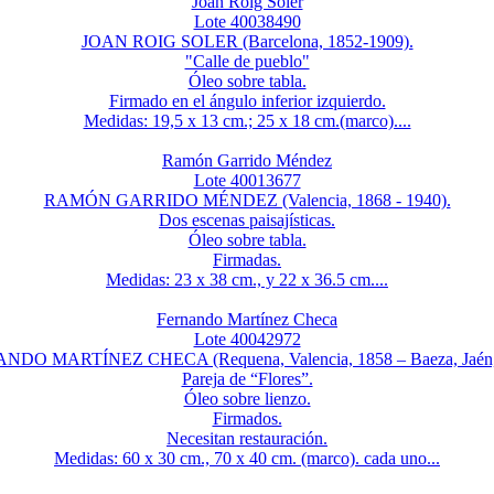
Joan Roig Soler
Lote 40038490
JOAN ROIG SOLER (Barcelona, 1852-1909).
"Calle de pueblo"
Óleo sobre tabla.
Firmado en el ángulo inferior izquierdo.
Medidas: 19,5 x 13 cm.; 25 x 18 cm.(marco)....
Ramón Garrido Méndez
Lote 40013677
RAMÓN GARRIDO MÉNDEZ (Valencia, 1868 - 1940).
Dos escenas paisajísticas.
Óleo sobre tabla.
Firmadas.
Medidas: 23 x 38 cm., y 22 x 36.5 cm....
Fernando Martínez Checa
Lote 40042972
DO MARTÍNEZ CHECA (Requena, Valencia, 1858 – Baeza, Jaén,
Pareja de “Flores”.
Óleo sobre lienzo.
Firmados.
Necesitan restauración.
Medidas: 60 x 30 cm., 70 x 40 cm. (marco). cada uno...