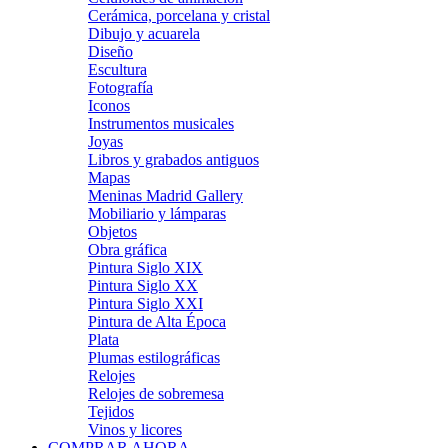
Cerámica, porcelana y cristal
Dibujo y acuarela
Diseño
Escultura
Fotografía
Iconos
Instrumentos musicales
Joyas
Libros y grabados antiguos
Mapas
Meninas Madrid Gallery
Mobiliario y lámparas
Objetos
Obra gráfica
Pintura Siglo XIX
Pintura Siglo XX
Pintura Siglo XXI
Pintura de Alta Época
Plata
Plumas estilográficas
Relojes
Relojes de sobremesa
Tejidos
Vinos y licores
COMPRAR AHORA