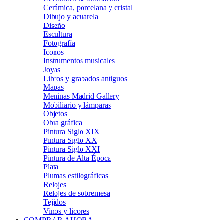
Cerámica, porcelana y cristal
Dibujo y acuarela
Diseño
Escultura
Fotografía
Iconos
Instrumentos musicales
Joyas
Libros y grabados antiguos
Mapas
Meninas Madrid Gallery
Mobiliario y lámparas
Objetos
Obra gráfica
Pintura Siglo XIX
Pintura Siglo XX
Pintura Siglo XXI
Pintura de Alta Época
Plata
Plumas estilográficas
Relojes
Relojes de sobremesa
Tejidos
Vinos y licores
COMPRAR AHORA