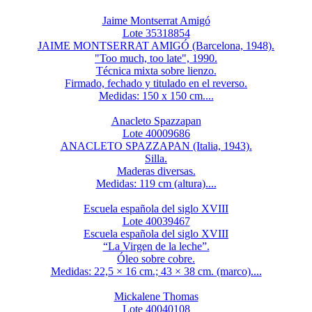
Jaime Montserrat Amigó
Lote 35318854
JAIME MONTSERRAT AMIGÓ (Barcelona, 1948).
"Too much, too late", 1990.
Técnica mixta sobre lienzo.
Firmado, fechado y titulado en el reverso.
Medidas: 150 x 150 cm....
Anacleto Spazzapan
Lote 40009686
ANACLETO SPAZZAPAN (Italia, 1943).
Silla.
Maderas diversas.
Medidas: 119 cm (altura)....
Escuela española del siglo XVIII
Lote 40039467
Escuela española del siglo XVIII
“La Virgen de la leche”.
Óleo sobre cobre.
Medidas: 22,5 × 16 cm.; 43 × 38 cm. (marco)....
Mickalene Thomas
Lote 40040108