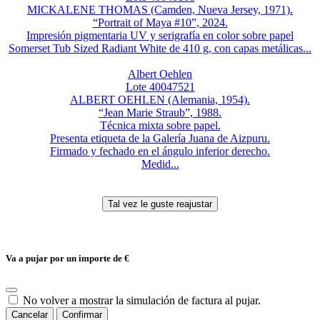
MICKALENE THOMAS (Camden, Nueva Jersey, 1971).
“Portrait of Maya #10”, 2024.
Impresión pigmentaria UV y serigrafía en color sobre papel
Somerset Tub Sized Radiant White de 410 g, con capas metálicas...
Albert Oehlen
Lote 40047521
ALBERT OEHLEN (Alemania, 1954).
“Jean Marie Straub”, 1988.
Técnica mixta sobre papel.
Presenta etiqueta de la Galería Juana de Aizpuru.
Firmado y fechado en el ángulo inferior derecho.
Medid...
Va a pujar por un importe de
€
No volver a mostrar la simulación de factura al pujar.
Cancelar
Confirmar