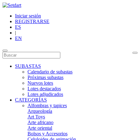
Iniciar sesión
REGISTRARSE
ES
|
EN
SUBASTAS
Calendario de subastas
Próximas subastas
Nuevos lotes
Lotes destacados
Lotes adjudicados
CATEGORÍAS
Alfombras y tapices
Arqueología
Art Toys
Arte africano
Arte oriental
Bolsos y Accesorios
Celuloides de animación