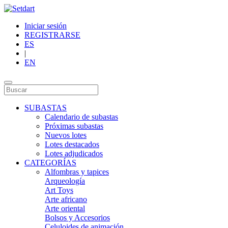
Iniciar sesión
REGISTRARSE
ES
|
EN
SUBASTAS
Calendario de subastas
Próximas subastas
Nuevos lotes
Lotes destacados
Lotes adjudicados
CATEGORÍAS
Alfombras y tapices
Arqueología
Art Toys
Arte africano
Arte oriental
Bolsos y Accesorios
Celuloides de animación