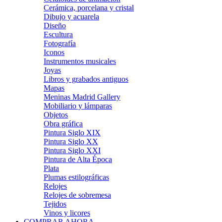
Cerámica, porcelana y cristal
Dibujo y acuarela
Diseño
Escultura
Fotografía
Iconos
Instrumentos musicales
Joyas
Libros y grabados antiguos
Mapas
Meninas Madrid Gallery
Mobiliario y lámparas
Objetos
Obra gráfica
Pintura Siglo XIX
Pintura Siglo XX
Pintura Siglo XXI
Pintura de Alta Época
Plata
Plumas estilográficas
Relojes
Relojes de sobremesa
Tejidos
Vinos y licores
COMPRAR AHORA