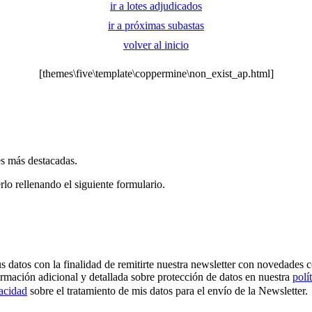
ir a lotes adjudicados
ir a próximas subastas
volver al inicio
[themes\five\template\coppermine\non_exist_ap.html]
es más destacadas.
rlo rellenando el siguiente formulario.
os con la finalidad de remitirte nuestra newsletter con novedades come
ormación adicional y detallada sobre protección de datos en nuestra
polí
vacidad
sobre el tratamiento de mis datos para el envío de la Newsletter.